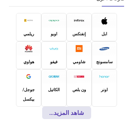
ابل
إنفنكس
اوبو
ريلمي
سامسونج
شاومي
فيفو
هواوي
اونر
ون بلص
الكاتيل
جوجل/
بيكسل
شاهد المزيد...