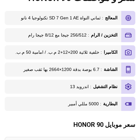
المعالج
: ثماني النواة SD 7 Gen 1 AE تكنولوجيا 4 نانو
التخزين / الرام
: 256/512 جيجا مع 8/12 جيجا رام
الكاميرا
: خلفية ثلاثية 200+12+2 م.ب. / امامية 50 م.ب.
الشاشة
: 6.7 بوصة بدقة 1200×2664 بها ثقب صغير
نظام التشغيل
: اندرويد 13
البطارية
: 5000 مللي أمبير
سعر موبايل HONOR 90