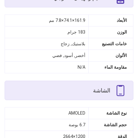
الأبعاد
161.9×74.1×7.8 مم
الوزن
183 جرام
خامات التصنيع
بلاستيك, زجاج
الألوان
أخضر, أسود, فضي
مقاومة الماء
N/A
الشاشة
نوع الشاشة
AMOLED
حجم الشاشة
6.7 بوصة
الدقة
1200×2664