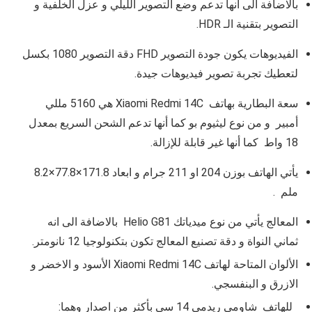
بالاضافة الى انها تدعم وضع التصوير الليلي و عزل الخلفية و
التصوير بتقنية الـ
HDR.
الفيديوهات يكون جودة التصوير FHD دقة التصوير
1080 بكسل
لتعطيك تجربة تصوير فيديوهات جيدة.
سعة البطارية بهاتف Xiaomi Redmi 14C هي 5160
مللي
أمبير
و من نوع ليثيوم بو كما أنها تدعم الشحن السريع بمعدل
18 واط كما أنها غير قابلة للإزالة.
يأتي الهاتف بوزن
204 او 211 جرام و ا
بعاد
171.8×77.8×8.2
ملم
.
المعالج يأتي من نوع ميدياتك
Helio G81
بالاضافة الى انه
ثماني
النواة و دقة تصنيع المعالج تكون بتكنولوجيا 12 نانومتر.
الألوان المتاحة لهاتف Xiaomi Redmi 14C الأسود و الاخضر و
الازرق و البنفسجي.
للهاتف شاومي ريدمي 14 سي بأكثر من اصدار وهما: