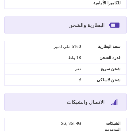
للكاميرا الأمامية
البطارية والشحن
سعة البطارية
5160 ملي امبير
قدرة الشحن
18 واط
شحن سريع
نعم
شحن لاسلكي
لا
الاتصال والشبكات
الشبكات
2G, 3G, 4G
المدعومة