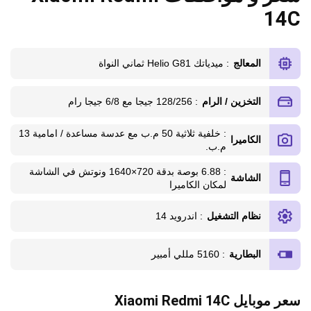
14C
المعالج
: ميدياتك Helio G81 ثماني النواة
التخزين / الرام
: 128/256 جيجا مع 6/8 جيجا رام
: خلفية ثلاثية 50 م.ب مع عدسة مساعدة / امامية 13
الكاميرا
م.ب.
: 6.88 بوصة بدقة 720×1640 ونوتش في الشاشة
الشاشة
لمكان الكاميرا
نظام التشغيل
: اندرويد 14
البطارية
: 5160 مللي أمبير
سعر موبايل Xiaomi Redmi 14C