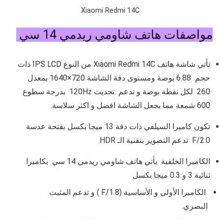
Xiaomi Redmi 14C
مواصفات هاتف شاومي ريدمي 14 سي
تأتي شاشة هاتف Xiaomi Redmi 14C من النوع
IPS LCD
ذات
حجم
6.88 بوصة و
مستوى دقة الشاشة
720×1640
بمعدل
260 لكل نقطة بوصة و تدعم
تحديث 120Hz
بدرجة سطوع
600
شمعة مما يجعل الشاشة افضل و اكثر سلاسة.
تكون كاميرا السيلفي ذات دقة 13 ميجا بكسل بفتحة عدسة
F/2.0
تدعم التصوير بتقنية الـ HDR.
الكاميرا الخلفية يأتي هاتف شاومي ريدمي 14 سي بكاميرا
ثنائية 3 و 0.3 ميجا بكسل
الكاميرا الأولى و الأساسية (
F/1.8
) و تدعم المثبت
البصري.