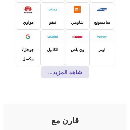
سامسونج
شاومي
فيفو
هواوي
اونر
ون بلص
الكاتيل
جوجل/
بيكسل
شاهد المزيد...
قارن مع