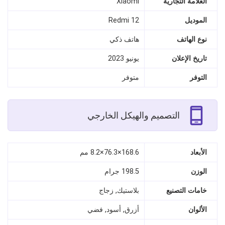
العلامة التجارية
Xiaomi
الموديل
Redmi 12
نوع الهاتف
هاتف ذكي
تاريخ الإعلان
يونيو 2023
التوفر
متوفر
التصميم والهيكل الخارجي
الأبعاد
168.6×76.3×8.2 مم
الوزن
198.5 جرام
خامات التصنيع
بلاستيك, زجاج
الألوان
أزرق, أسود, فضي