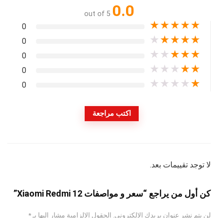
0.0
out of 5
★
★
★
★
★
0
★
★
★
★
★
0
★
★
★
★
★
0
★
★
★
★
★
0
★
★
★
★
★
0
اكتب مراجعة
لا توجد تقييمات بعد.
كن أول من يراجع “سعر و مواصفات Xiaomi Redmi 12”
لن يتم نشر عنوان بريدك الإلكتروني.
الحقول الإلزامية مشار إليها بـ
*