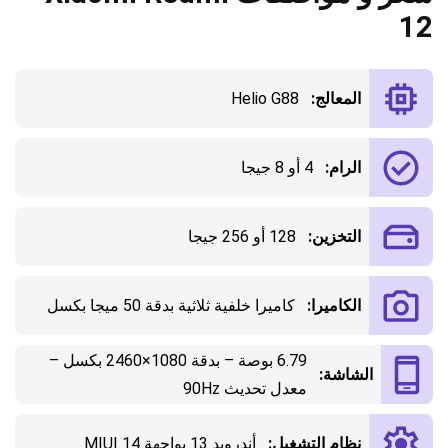
12
المعالج:
Helio G88
الرام:
4 أو 8 جيجا
التخزين:
128 أو 256 جيجا
الكاميرا:
كاميرا خلفية ثلاثية بدقة 50 ميجا بكسل
6.79 بوصة – بدقة 1080×2460 بكسل –
الشاشة:
معدل تحديث 90Hz
نظام التشغيل:
أندرويد 13 بواجهة MIUI 14