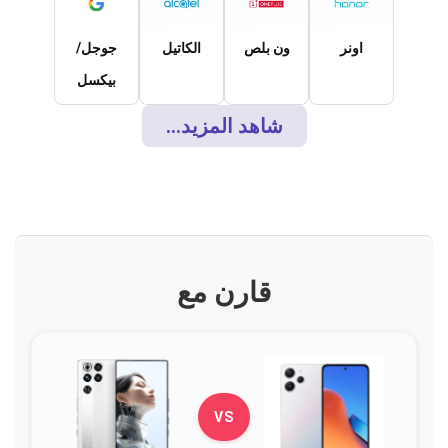
اونر
ون بلص
الكاتيل
جوجل/
بيكسل
شاهد المزيد...
قارن مع
VS