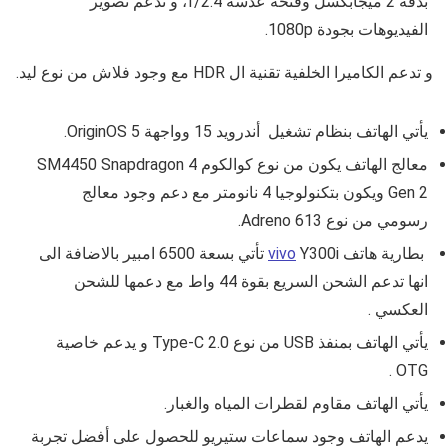
بدقة 2 ميجابكسل وفتحة عدسة
f/2.4، و تدعم تصوير
الفيديوهات بجودة 1080p
.
و تدعم الكاميرا الخلفية تقنية ال HDR مع وجود فلاش من نوع ليد.
يأتي الهاتف بنظام تشغيل أندرويد 15 وواجهة
OriginOS 5
.
معالج الهاتف يكون من نوع كوالكوم
SM4450 Snapdragon 4
Gen 2
ويكون بتكنولوجيا 4 نانومتر مع دعم وجود معالج
رسومي من نوع
Adreno 613
.
بطارية هاتف
Y300i
vivo
تأتي بسعة
6500
امبير بالاضافة الى
انها تدعم الشحن السريع بقوة
44
واط مع دعمها للشحن
العكسي .
يأتي الهاتف بمنفذ USB من نوع
Type-C 2.0 و يدعم خاصية
OTG .
يأتي الهاتف مقاوم لقطرات المياه والغبار.
يدعم الهاتف وجود سماعات ستيريو للحصول على أفضل تجربة