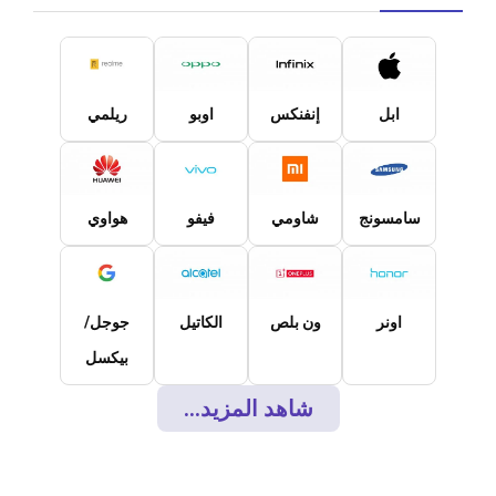
ابل
إنفنكس
اوبو
ريلمي
سامسونج
شاومي
فيفو
هواوي
اونر
ون بلص
الكاتيل
جوجل/
بيكسل
شاهد المزيد...