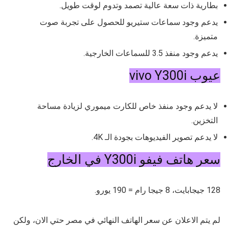
بطارية ذات سعة عالية تصمد وتدوم لوقت طويل.
يدعم وجود سماعات ستيريو للحصول على تجربة صوت
متميزة.
يدعم وجود منفذ 3.5 للسماعات الخارجية.
عيوب vivo Y300i
لا يدعم وجود منفذ خاص للكارت ميموري لزيادة مساحة
التخزين.
لا يدعم تصوير الفيديوهات بجودة الـ 4K.
سعر هاتف فيفو Y300i في الخارج
128 جيجابايت، 8 جيجا رام = 190 يورو.
لم يتم الاعلان عن سعر الهاتف النهائي في مصر حتي الان، ولكن