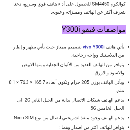
كوالكوم
SM4450
للحصول على أداء هاتف قوي وسريع، دعنا
نتعرف أكثر عن الهاتف ومميزاته وعيوبه.
مواصفات فيفو Y300i
يأتي هاتف
vivo Y300i
بتصميم ممتاز حيث يأتي بظهر و إطار
من البلاستيك وواجه زجاجية.
يتوافر من الهاتف العديد من الألوان الجذابة ومنها الابيض
والاسود والازرق.
ويأتي الهاتف بوزن
205
جرام وتكون أبعاده
165.7 × 76.3 × 8.1
ملم.
يدعم الهاتف شبكات الاتصال بداية من الجيل الثاني 2G الى
الجيل الخامس 5G.
يدعم الهاتف وجود منفذ لشريحتي اتصال من نوع Nano SIM .
يتوافر للهاتف اكثر من اصدار وهما :