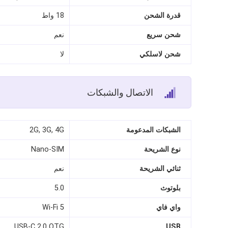
قدرة الشحن
18 واط
شحن سريع
نعم
شحن لاسلكي
لا
الاتصال والشبكات
الشبكات المدعومة
2G, 3G, 4G
نوع الشريحة
Nano‑SIM
ثنائي الشريحة
نعم
بلوتوث
5.0
واي فاي
Wi‑Fi 5
USB‑C 2.0 OTG
USB