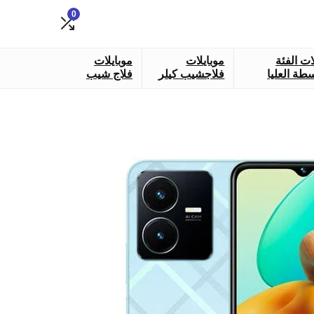
0
ات الفئة
موبايلات
موبايلات
طة العليا
فلاجشيب كيلر
فلاج شيب