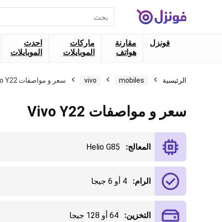
البحث
عن:
فونزل
مقارنة
ماركات
احدث
هواتف
الموبايلات
الموبايلات
الرئيسية
mobiles
vivo
سعر و مواصفات Vivo Y22
سعر و مواصفات Vivo Y22
المعالج:
Helio G85
الرام:
4 أو 6 جيجا
التخزين:
64 أو 128 جيجا