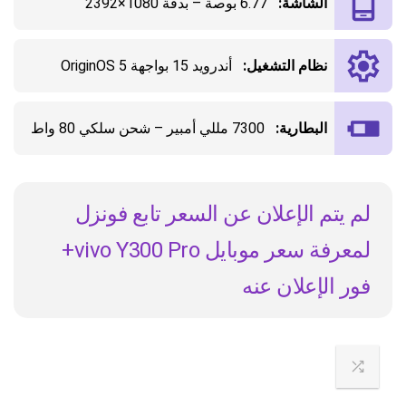
الشاشة:
6.77 بوصة – بدقة 1080×2392
نظام التشغيل:
أندرويد 15 بواجهة OriginOS 5
البطارية:
7300 مللي أمبير – شحن سلكي 80 واط
لم يتم الإعلان عن السعر تابع فونزل
لمعرفة سعر موبايل vivo Y300 Pro+
فور الإعلان عنه