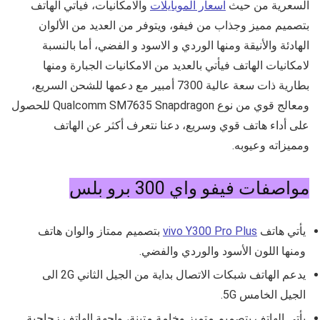
السعرية من حيث
اسعار الموبايلات
والامكانيات، فيأتي الهاتف
بتصميم مميز وجذاب من فيفو، ويتوفر من العديد من الألوان
الهادئة والأنيقة ومنها الوردي و الاسود و الفضي، أما بالنسبة
لامكانيات الهاتف فيأتي بالعديد من الامكانيات الجبارة ومنها
بطارية ذات سعة عالية 7300 أمبير مع دعمها للشحن السريع،
ومعالج قوي من نوع
Qualcomm SM7635 Snapdragon للحصول
على أداء هاتف قوي وسريع، دعنا نتعرف أكثر عن الهاتف
ومميزاته وعيوبه.
مواصفات فيفو واي 300 برو بلس
يأتي هاتف
vivo Y300 Pro Plus
بتصميم ممتاز والوان هاتف
ومنها اللون الأسود والوردي والفضي.
يدعم الهاتف شبكات الاتصال بداية من الجيل الثاني 2G الى
الجيل الخامس 5G.
يأتي الهاتف بتصميم متميز وخامة متينة، واجهة الهاتف زجاجية