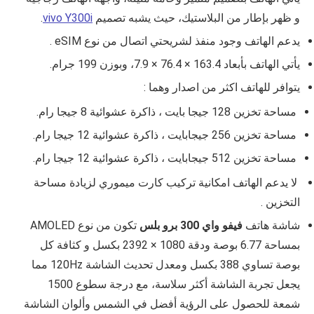
و ظهر بإطار من البلاستيك، حيث يشبه تصميم
vivo Y300i
.
يدعم الهاتف وجود منفذ لشريحتي اتصال من نوع eSIM .
يأتي الهاتف بأبعاد
163.4 × 76.4 × 7.9
، وبوزن 199 جرام.
يتوافر للهاتف اكثر من اصدار وهما :
مساحة تخزين 128 جيجا بايت ، ذاكرة عشوائية 8 جيجا رام.
مساحة تخزين 256 جيجابايت ، ذاكرة عشوائية 12 جيجا رام.
مساحة تخزين 512 جيجابايت ، ذاكرة عشوائية 12 جيجا رام.
لا يدعم الهاتف امكانية تركيب كارت ميموري لزيادة مساحة
التخزين .
شاشة هاتف
فيفو واي 300 برو بلس
تكون من نوع
AMOLED
بمساحة
6.77
بوصة ودقة
1080 × 2392
بكسل و كثافة كل
بوصة تساوي
388
بكسل ومعدل تحديث الشاشة 120Hz مما
يجعل تجربة الشاشة أكثر سلاسة، مع درجة سطوع 1500
شمعة للحصول على الرؤية أفضل في الشمس وألوان الشاشة