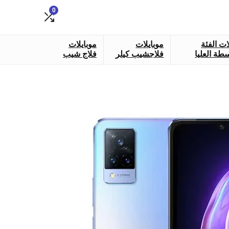
0
ات الفئة
موبايلات
موبايلات
طة العليا
فلاجشيب كيلر
فلاج شيب