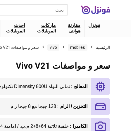
البحث
عن:
فونزل
مقارنة
ماركات
احدث
هواتف
الموبايلات
الموبايلات
الرئيسية
mobiles
vivo
سعر و مواصفات Vivo V21
سعر و مواصفات Vivo V21
المعالج
: ثماني النواة Dimensity 800U تكنولوجيا 7 نانو
التخزين / الرام
: 128 جيجا مع 8 جيجا رام
الكاميرا
: خلفية ثلاثية 64+8+2 م.ب. / امامية 44 م.ب.