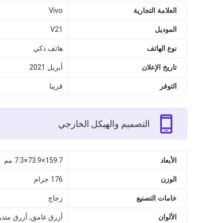
العلامة التجارية
Vivo
الموديل
V21
نوع الهاتف
هاتف ذكي
تاريخ الإعلان
أبريل 2021
التوفر
قريبا
التصميم والهيكل الخارجي
الأبعاد
159.7×73.9×7.3 مم
الوزن
176 جرام
خامات التصنيع
زجاج
الألوان
أزرق غامق, أزرق متدر