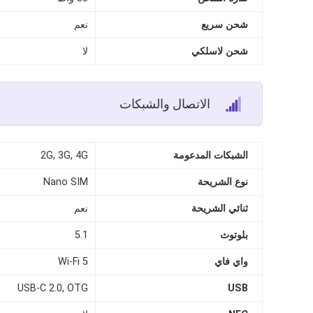
شحن سريع
نعم
شحن لاسلكي
لا
الاتصال والشبكات
الشبكات المدعومة
2G, 3G, 4G
نوع الشريحة
Nano SIM
ثنائي الشريحة
نعم
بلوتوث
5.1
واي فاي
Wi-Fi 5
USB-C 2.0, OTG
USB