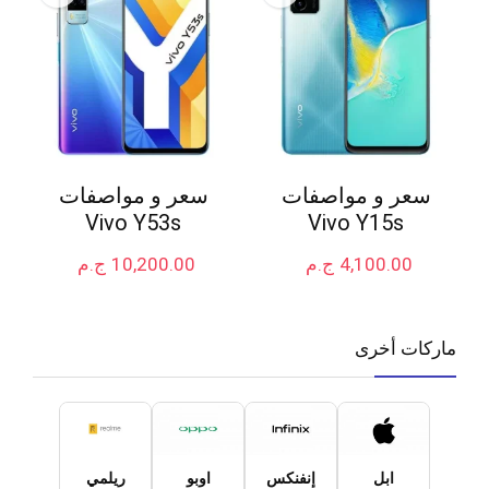
سعر و مواصفات
سعر و مواصفات
Vivo Y53s
Vivo Y15s
4,100.00
ج.م
10,200.00
ج.م
ماركات أخرى
ابل
إنفنكس
اوبو
ريلمي