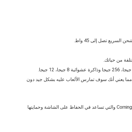
ه معالج رسومي من نوع مما يعني أنك سوف تمارس الألعاب عليه بشكل جيد دون
كما أن أبعاد الشاشة والتي تتيح لك عرض جيد عند تصفح الهاتف ومشاهدة الأفلام ، الوزن ، وتكون محمية بطبقة من Corning Gorilla Glass والتي تساعد في الحفاظ على الشاشة وحمايتها