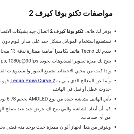
مواصفات تكنو بوفا كيرف 2
يوفر لك هاتف
تكنو بوفا كيرف 2
اتصال جيد بشبكات الاتصال ، 3G، 4G، 5G
تستطيع استخدام الموبايل بشكل جيد على مدار اليوم دون وجود نقص كبير في البطارية وا
يقدم لك Tecno هاتف بكاميرا أمامية ممتازة بدقة 13 ميجا بكسل، وكاميرا خلفية فائقة الجودة بدقة 50+2 ميجا بكسل.
يتيح لك ميزة تصوير الفيديوهات بجودة 4K@30fps, 1080p@30fps التي تساعدك في الحصول على فيديوهات رائعة للحظات المختلفة من حياتك.
وإذا كنت من محبي الاحتفاظ بجميع الصور والفيديوهات القديمة في هاتفك للذكرى، فه
وأما عن المعالج الذي يأتي به
Tecno Pova Curve 2
حدوث عطل أو ثقل في الهاتف.
يأتي الهاتف بشاشة جيدة من نوع AMOLED بحجم 6.78 بوصة، معدل تحديث 144Hz، وجودة 1224×2720.
من أي صدمات.
ويتوفر من هذا الجهاز ألوان مميزة حيث يوجد منه فضي بحي