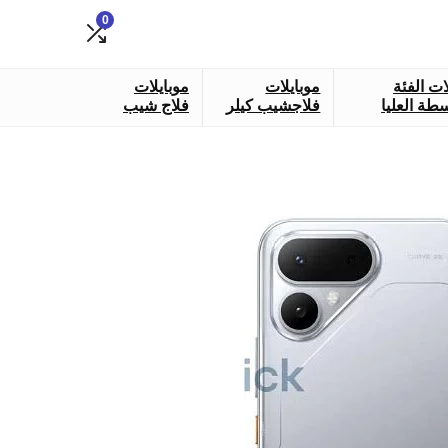
0
ات الفئة
موبايلات
موبايلات
طة العليا
فلاجشيب كيلر
فلاج شيب