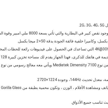
2G.
لتي تأتي بسعة 8000 ملي امبير وقوة الشحن السريع تصل إلى 45 واط.
ذا الجهاز يقدم لك مساحة تخزين كبيرة 128 جيجا، 256 جيجا وذاكرة عشوائية 8 جيجا، 12 جيجا.
فهو من نوع Mediatek Dimensity 7100 ويأتي مع
ث تناسب جميع الأذواق.