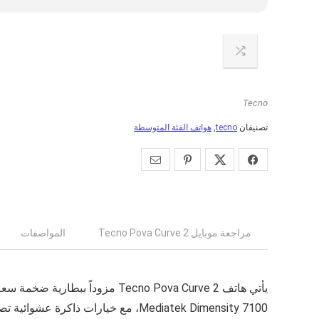
Tecno
تصنيفان
tecno
,
هواتف الفئة المتوسطة
مراجعة موبايل Tecno Pova Curve 2
المواصفات
يأتي هاتف
Tecno Pova Curve 2
مزوداً ببطارية ضخمة سعة 8000 مللي أمبير وشحن بقوة 45 واط، مع شاشة بقياس 6.78 بوصة ودقة عالية، يعتم
Mediatek Dimensity 7100، مع خيارات ذاكرة عشوائية تصل إلى 12 جيجابايت وتخزين يصل إلى 256 جيجابايت، ويضم كاميرا بدقة 50 ميجا بكسل، ويعمل بنظام تشغيل أندرويد 16.