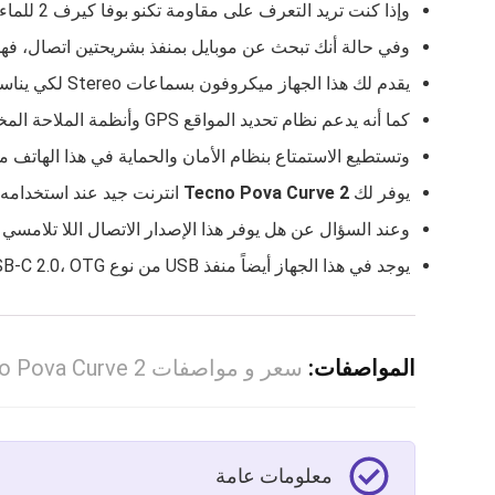
وإذا كنت تريد التعرف على مقاومة تكنو بوفا كيرف 2 للماء والغبار فهو مقوم لهما بشهادة IP64.
وفي حالة أنك تبحث عن موبايل بمنفذ بشريحتين اتصال، فهذا 
يقدم لك هذا الجهاز ميكروفون بسماعات Stereo لكي يناسب في الرحلات وتشغيل أي شيء عليه للاستماع له طوال الطريق دون الحاجة إلى توصيله في سماعة.
كما أنه يدعم نظام تحديد المواقع GPS وأنظمة الملاحة المختلفة إلى جانب أجهزة الاستشعار الأخرى مثل القرب والتسارع.
وتستطيع الاستمتاع بنظام الأمان والحماية في هذا الهاتف من خلال
يوفر لك
Tecno Pova Curve 2
انترنت جيد عند استخدامه من خلال دعمه للو
وعند السؤال عن هل يوفر هذا الإصدار الاتصال اللا تلامسي للهواتف Nfc أم لا، فالإجابة هي نعم وبالتأكيد نعم يمكنك الاتصال مع أي جهاز آ
يوجد في هذا الجهاز أيضاً منفذ USB من نوع USB‑C 2.0، OTG.
المواصفات:
سعر و مواصفات Tecno Pova Curve 2 بالتفاصيل الكاملة
معلومات عامة