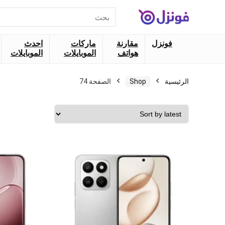
البحث
عن:
فونزل
مقارنة
ماركات
احدث
هواتف
الموبايلات
الموبايلات
الرئيسية
Shop
الصفحة 74