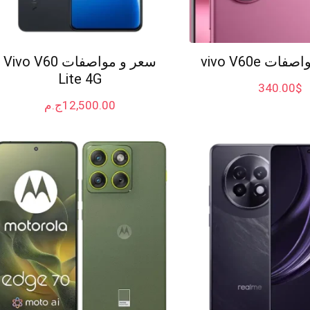
ت vivo V60e
سعر و مواصفات Vivo V60
Lite 4G
340.00
$
12,500.00
ج.م