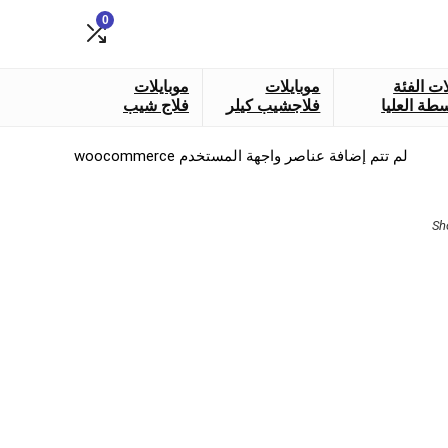
0
ات الفئة
موبايلات
موبايلات
طة العليا
فلاجشيب كيلر
فلاج شيب
لم تتم إضافة عناصر واجهة المستخدم woocommerce
Sorted
Sh
by
latest