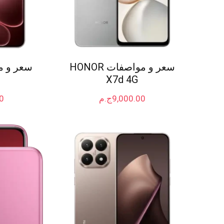
سعر و مواصفات HONOR
X7d 4G
9,000.00
ج.م
0