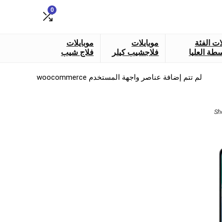
0
ات الفئة
موبايلات
موبايلات
طة العليا
فلاجشيب كيلر
فلاج شيب
لم تتم إضافة عناصر واجهة المستخدم woocommerce
Sorted
Sh
by
latest