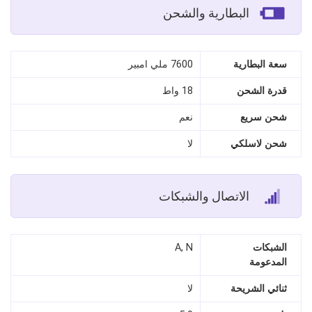
البطارية والشحن
سعة البطارية
7600 ملي امبير
قدرة الشحن
18 واط
شحن سريع
نعم
شحن لاسلكي
لا
الاتصال والشبكات
الشبكات
A, N
المدعومة
ثنائي الشريحة
لا