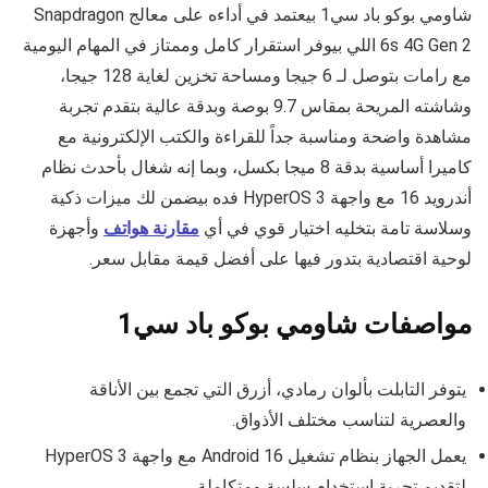
شاومي بوكو باد سي1 بيعتمد في أداءه على معالج Snapdragon
6s 4G Gen 2 اللي بيوفر استقرار كامل وممتاز في المهام اليومية
مع رامات بتوصل لـ 6 جيجا ومساحة تخزين لغاية 128 جيجا،
وشاشته المريحة بمقاس 9.7 بوصة وبدقة عالية بتقدم تجربة
مشاهدة واضحة ومناسبة جداً للقراءة والكتب الإلكترونية مع
كاميرا أساسية بدقة 8 ميجا بكسل، وبما إنه شغال بأحدث نظام
أندرويد 16 مع واجهة HyperOS 3 فده بيضمن لك ميزات ذكية
وسلاسة تامة بتخليه اختيار قوي في أي
مقارنة هواتف
وأجهزة
لوحية اقتصادية بتدور فيها على أفضل قيمة مقابل سعر.
مواصفات شاومي بوكو باد سي1
يتوفر التابلت بألوان رمادي، أزرق التي تجمع بين الأناقة
والعصرية لتناسب مختلف الأذواق.
يعمل الجهاز بنظام تشغيل Android 16 مع واجهة HyperOS 3
لتقديم تجربة استخدام سلسة ومتكاملة.