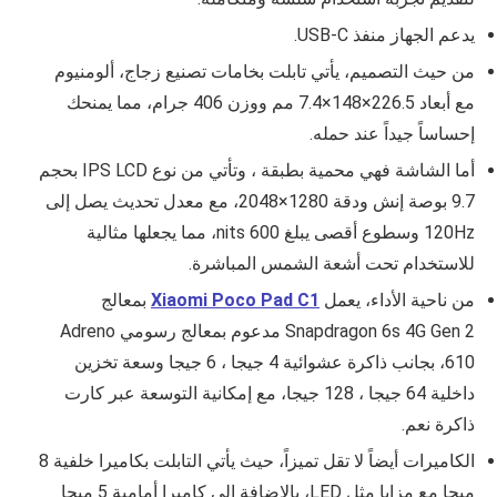
يدعم الجهاز منفذ USB-C.
من حيث التصميم، يأتي تابلت بخامات تصنيع زجاج، ألومنيوم
مع أبعاد 226.5×148×7.4 مم ووزن 406 جرام، مما يمنحك
إحساساً جيداً عند حمله.
أما الشاشة فهي محمية بطبقة ، وتأتي من نوع IPS LCD بحجم
9.7 بوصة إنش ودقة 1280×2048، مع معدل تحديث يصل إلى
120Hz وسطوع أقصى يبلغ 600 nits، مما يجعلها مثالية
للاستخدام تحت أشعة الشمس المباشرة.
من ناحية الأداء، يعمل
Xiaomi Poco Pad C1
بمعالج
Snapdragon 6s 4G Gen 2 مدعوم بمعالج رسومي Adreno
610، بجانب ذاكرة عشوائية 4 جيجا ، 6 جيجا وسعة تخزين
داخلية 64 جيجا ، 128 جيجا، مع إمكانية التوسعة عبر كارت
ذاكرة نعم.
الكاميرات أيضاً لا تقل تميزاً، حيث يأتي التابلت بكاميرا خلفية 8
ميجا مع مزايا مثل LED، بالإضافة إلى كاميرا أمامية 5 ميجا