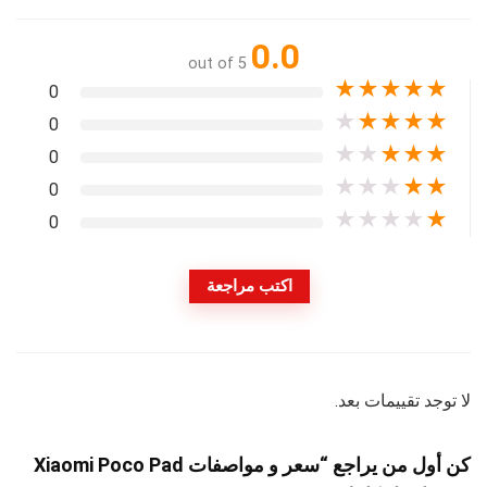
0.0
out of 5
★
★
★
★
★
0
★
★
★
★
★
0
★
★
★
★
★
0
★
★
★
★
★
0
★
★
★
★
★
0
اكتب مراجعة
لا توجد تقييمات بعد.
كن أول من يراجع “سعر و مواصفات Xiaomi Poco Pad