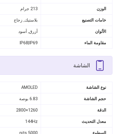
الوزن
213 جرام
خامات التصنيع
بلاستيك, زجاج
الألوان
أزرق, أسود
مقاومة الماء
IP68|IP69
الشاشة
نوع الشاشة
AMOLED
حجم الشاشة
6.83 بوصة
الدقة
1260×2800
معدل التحديث
144Hz
السطوع
5000 nits