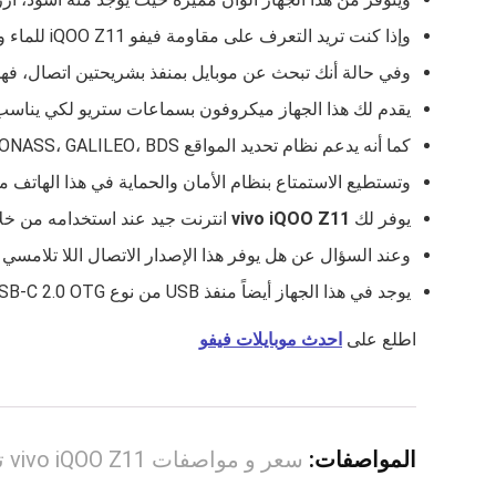
وإذا كنت تريد التعرف على مقاومة فيفو iQOO Z11 للماء والغبار فهو مقوم لهما بشهادة IP68، IP69.
وفي حالة أنك تبحث عن موبايل بمنفذ بشريحتين اتصال، فهذا 
يقدم لك هذا الجهاز ميكروفون بسماعات ستريو لكي يناسب
كما أنه يدعم نظام تحديد المواقع GPS، GLONASS، GALILEO، BDS وأنظمة الملاحة المختلفة إلى جانب أجهزة الاستشعار الأخرى مثل القرب والتسارع.
وتستطيع الاستمتاع بنظام الأمان والحماية في هذا الهاتف من خلال
يوفر لك
vivo iQOO Z11
انترنت جيد عند استخدامه من خلال دعمه للواي فاي i 6
وعند السؤال عن هل يوفر هذا الإصدار الاتصال اللا تلامسي للهواتف Nfc أم لا، فالإجابة هي نعم وبالتأكيد نعم يمكنك الاتصال مع أي جهاز آ
يوجد في هذا الجهاز أيضاً منفذ USB من نوع USB‑C 2.0 OTG.
اطلع على
احدث موبايلات فيفو
المواصفات:
سعر و مواصفات vivo iQOO Z11 تفاصيل كاملة