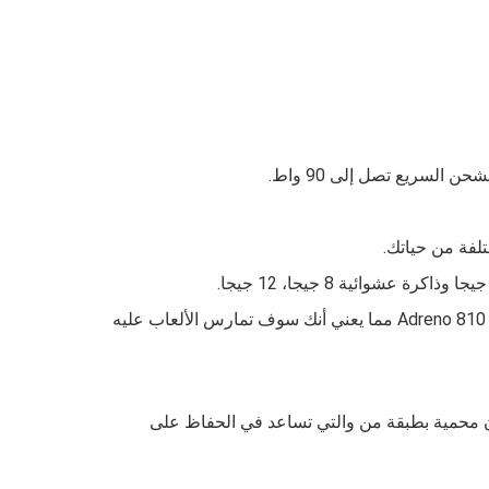
فهو من نوع Qualcomm Snapdragon 7s Gen 4 ويأتي معه معالج رسومي من نوع Adreno 810 مما يعني أنك سوف تمارس الألعاب عليه
عرض جيد عند تصفح الهاتف ومشاهدة الأفلام 163.7 × 76.2 × 8.3 مم، الوزن 213 جرام، وتكون محمية بطبقة من والتي تساعد في الحفاظ على