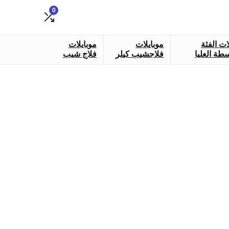
0
ات الفئة
موبايلات
موبايلات
طة العليا
فلاجشيب كيلر
فلاج شيب