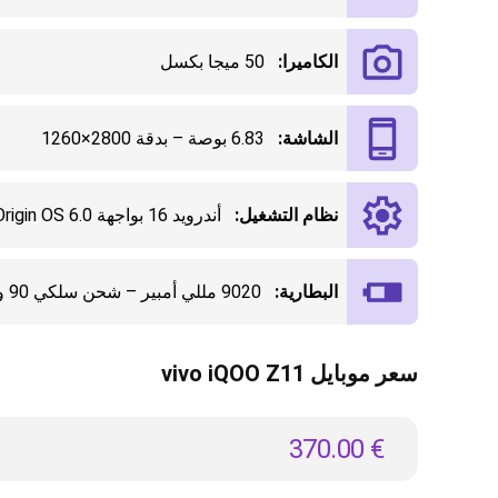
الكاميرا:
50 ميجا بكسل
الشاشة:
6.83 بوصة – بدقة 2800×1260
نظام التشغيل:
أندرويد 16 بواجهة Origin OS 6.0
البطارية:
9020 مللي أمبير – شحن سلكي 90 واط
سعر موبايل vivo iQOO Z11
370.00
€