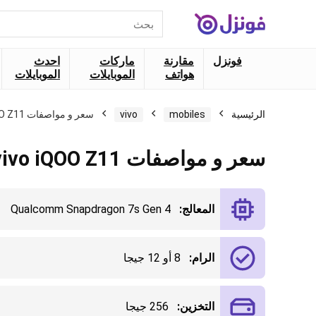
البحث
عن:
فونزل
مقارنة
ماركات
احدث
هواتف
الموبايلات
الموبايلات
الرئيسية
mobiles
vivo
سعر و مواصفات vivo iQOO Z11 تفاصيل كاملة
سعر و مواصفات vivo iQOO Z11 تفاصيل كاملة
المعالج:
Qualcomm Snapdragon 7s Gen 4
الرام:
8 أو 12 جيجا
التخزين:
256 جيجا