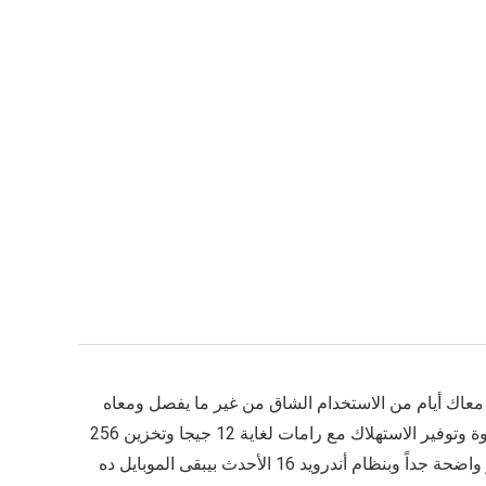
لأضخم في فئته بتوصل سعتها لـ 9020 مللي أمبير يقدر يكمل معاك أيام من الاستخدام الشاق من غير ما يفصل ومعاه
شحن سريع بقدرة 90 واط و فيفو iQOO Z11بيعتمد في أداءه على معالج Snapdragon 7s Gen 4 اللي بيقدم توازن ذكي جداً بين القوة وتوفير الاستهلاك مع رامات لغاية 12 جيجا وتخزين 256
جيجا، ده غير الشاشة العملاقة بمقاس 6.83 بوصة ودقة 1.5K اللي بتقدم تجربة بصرية مذهلة وكاميرا أساسية 50 ميجا بكسل لصور واضحة جداً وبنظام أندرويد 16 الأحدث بيبقى الموبايل ده