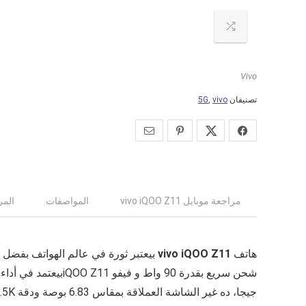
Vivo
تصنيفان
vivo
,
5G
مراجعة موبايل vivo iQOO Z11
المواصفات
المر
هاتف
vivo iQOO Z11