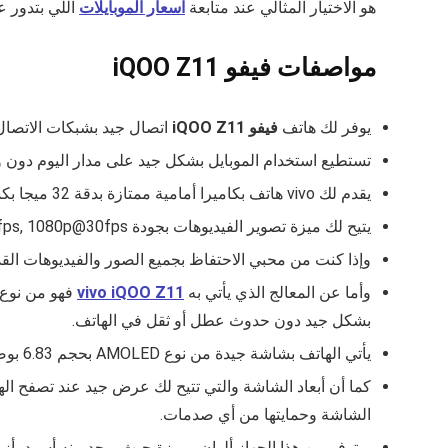
هو الاختيار المثالي عند متابعة
اسعار الموبايلات
اللي بتدور 
مواصفات فيفو iQOO Z11
يوفر لك هاتف
فيفو iQOO Z11
اتصال جيد بشبكات الاتصال G، 3G، 4G، 5G
تستطيع استخدام الموبايل بشكل جيد على مدار اليوم دون وجود نقص كبير في البطارية وال
يقدم لك vivo هاتف بكاميرا أمامية ممتازة بدقة 32 ميجا بكسل، وكاميرا خلفية فائقة الجودة بدقة 50+8 ميجا بكسل.
يتيح لك ميزة تصوير الفيديوهات بجودة 4K@30fps, 1080p@30fps التي تساعدك في الحصول على فيديوهات رائعة للحظات المختلفة من حياتك.
وإذا كنت من محبي الاحتفاظ بجميع الصور والفيديوهات القديمة في هاتفك للذكر
وأما عن المعالج الذي يأتي به
vivo iQOO Z11
بشكل جيد دون حدوث عطل أو ثقل في الهاتف.
يأتي الهاتف بشاشة جيدة من نوع AMOLED بحجم 6.83 بوصة، معدل تحديث 144Hz، وجودة 1260×2800.
الشاشة وحمايتها من أي صدمات.
ويتوفر من هذا الجهاز ألوان مميزة حيث يوجد منه أسود، أز