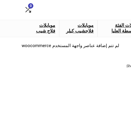
0
ات الفئة
موبايلات
موبايلات
طة العليا
فلاجشيب كيلر
فلاج شيب
لم تتم إضافة عناصر واجهة المستخدم woocommerce
Sorted
Sh
by
latest