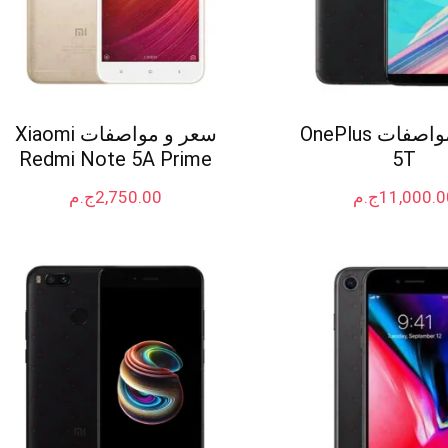
سعر ومواصفات OnePlus
سعر و مواصفات Xiaomi
Redmi Note 5A Prime
5T
11,000.0
ج.م
2,750.00
ج.م