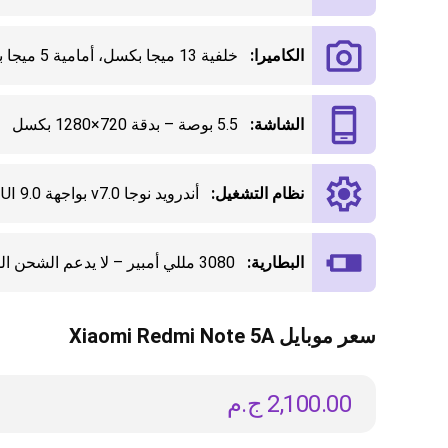
الكاميرا:
خلفية 13 ميجا بكسل، أمامية 5 ميجا بكسل
الشاشة:
5.5 بوصة – بدقة 720×1280 بكسل
نظام التشغيل:
أندرويد نوجا v7.0 بواجهة MIUI 9.0
البطارية:
3080 مللي أمبير – لا يدعم الشحن السريع أو اللاسلكي
سعر موبايل Xiaomi Redmi Note 5A
2,100.00
ج.م