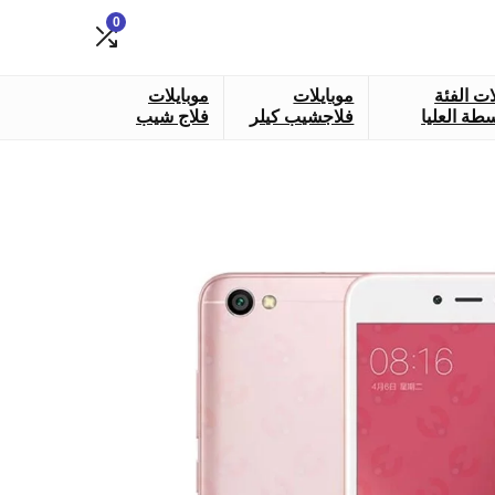
0
ات الفئة
موبايلات
موبايلات
طة العليا
فلاجشيب كيلر
فلاج شيب