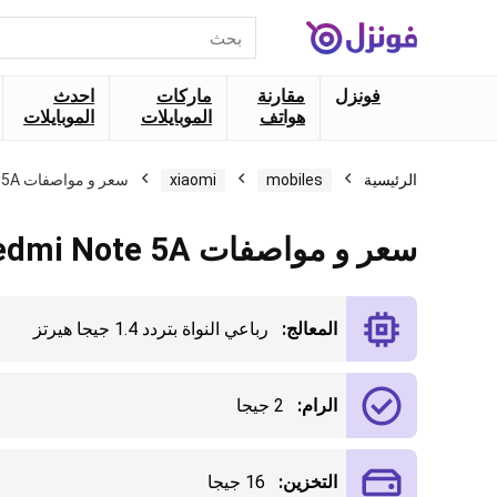
البحث
عن:
فونزل
مقارنة
ماركات
احدث
هواتف
الموبايلات
الموبايلات
الرئيسية
mobiles
xiaomi
سعر و مواصفات Xiaomi Redmi Note 5A
سعر و مواصفات Xiaomi Redmi Note 5A
المعالج:
رباعي النواة بتردد 1.4 جيجا هيرتز
الرام:
2 جيجا
التخزين:
16 جيجا