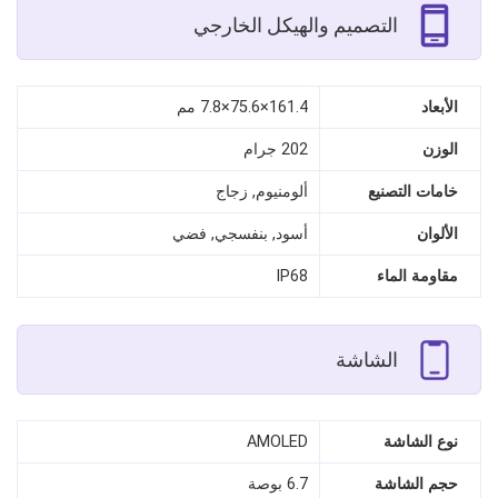
التصميم والهيكل الخارجي
الأبعاد
161.4×75.6×7.8 مم
الوزن
202 جرام
خامات التصنيع
ألومنيوم, زجاج
الألوان
أسود, بنفسجي, فضي
مقاومة الماء
IP68
الشاشة
نوع الشاشة
AMOLED
حجم الشاشة
6.7 بوصة