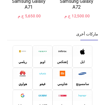
Samsung Galaxy
Samsung Galaxy
A71
A72
12,500.00
ج.م
5,650.00
ج.م
ماركات أخرى
ابل
إنفنكس
اوبو
ريلمي
سامسونج
شاومي
فيفو
هواوي