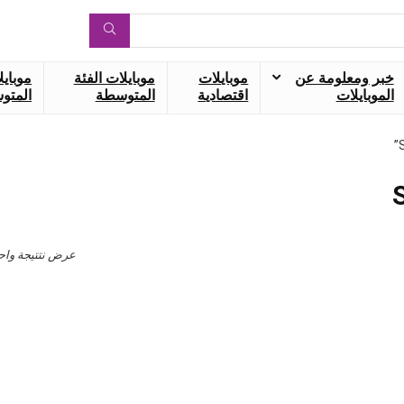
خبر ومعلومة عن
موبايلات
موبايلات الفئة
موبايل
الموبايلات
اقتصادية
المتوسطة
المتوس
عرض نتتيجة واح