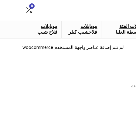
0
ات الفئة
موبايلات
موبايلات
طة العليا
فلاجشيب كيلر
فلاج شيب
لم تتم إضافة عناصر واجهة المستخدم woocommerce
دة