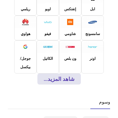
ابل
إنفنكس
اوبو
ريلمي
سامسونج
شاومي
فيفو
هواوي
اونر
ون بلص
الكاتيل
جوجل/
بيكسل
شاهد المزيد...
وسوم