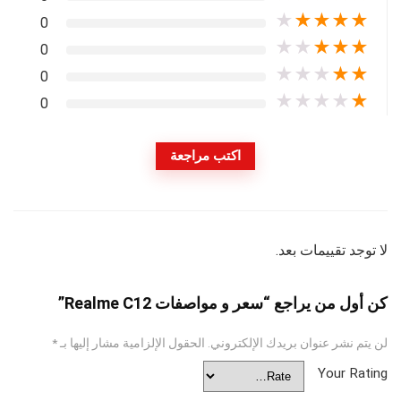
★
★
★
★
★
0
★
★
★
★
★
0
★
★
★
★
★
0
★
★
★
★
★
0
اكتب مراجعة
لا توجد تقييمات بعد.
كن أول من يراجع “سعر و مواصفات Realme C12”
لن يتم نشر عنوان بريدك الإلكتروني.
الحقول الإلزامية مشار إليها بـ
*
Your Rating