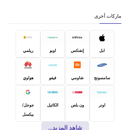
ماركات أخرى
ابل
إنفنكس
اوبو
ريلمي
سامسونج
شاومي
فيفو
هواوي
اونر
ون بلص
الكاتيل
جوجل/
بيكسل
شاهد المزيد...