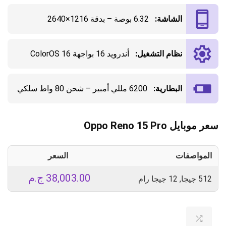
الشاشة:
6.32 بوصة – بدقة 1216×2640
نظام التشغيل:
أندرويد 16 بواجهة ColorOS 16
البطارية:
6200 مللي أمبير – شحن 80 واط سلكي
سعر موبايل Oppo Reno 15 Pro
المواصفات
السعر
38,003.00
ج.م
512 جيجا, 12 جيجا رام