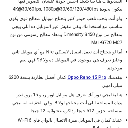
الفيديوهات هنا بقا بتديك أحسن جودة علشان التصوير فيها
بيكون بجودة
4K@30/60fps, 1080p@30/60/120/480fps.
ولو أنت بتحب تلعب جيمز كتير بتحتاج موبايل بمعالج قوي يكون
مناسب مع استخدامك يبقى مفيش غير الموبايل ده اللى بيجي
بمعالج من نوع Dimensity 8450 ومعاه معالج رسومي من نوع
Mali-G720 MC7.
أما لو بتحتاج أنك تعمل اتصال لاسلكي Nfc مع أي موبايل تاني
وعايز تعرف هي موجودة في الموبايل ده ولا لا؟ فهي نعم
موجودة.
بيقدملك
Oppo Reno 15 Pro
كمان أفضل بطارية بسعة 6200
ميلي امبير.
هنا بقا يجي دور أنك تعرف هل موبايل
اوبو رينو 15 برو
يقدر
يديك المساحة اللى أنت محتاجها ولا لا، وفي الحقيقة انه بيجي
بمساحة تخزين 512 جيجا وذاكرة عشوائية 12 جيجا.
عندك كمان في الموبايل ميزة الاتصال بالواي فاي Wi‑Fi 6