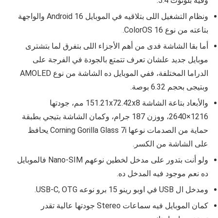
وفيه بلوتوث 5.4.
ونظام التشغيل اللى بتلاقيه في الموبايل Android 16 والواجهة
بتاعته من نوع ColorOS 16.
أما بقا الشاشة فدى من أهم الأجزاء اللى بتفرق لما بتشترى
موبايل جديد علشان تعرف تتمتع بالجودة في الفرجة على
الدراما المختلفة، ففي الموبايل ده الشاشة من نوع AMOLED
وبتيجى بحجم 6.32 بوصة.
والأبعاد بتاعة الشاشة 151.21x72.42x8 مم
، جودتها
1216×2640، ووزن 187 جرام، وكمان الشاشة بتيجي بطبقة
حماية من الصدمات نوعها Corning Gorilla Glass 7i يحافظ
على الشاشة من الكسر.
ولو أنت بتدور على مدخل لخطين نوعهم Nano‑SIM فالموبايل
ده نعم موجود فيه المدخل ده.
ومدخل ال USB في
اوبو رينو 15 برو
نوعه USB‑C, OTG.
كمان الموبايل فيه سماعات Stereo جودتها عالية تقدر