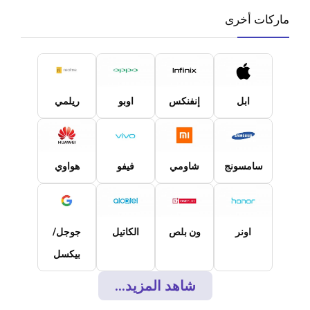
ماركات أخرى
ابل
إنفنكس
اوبو
ريلمي
سامسونج
شاومي
فيفو
هواوي
اونر
ون بلص
الكاتيل
جوجل/
بيكسل
شاهد المزيد...