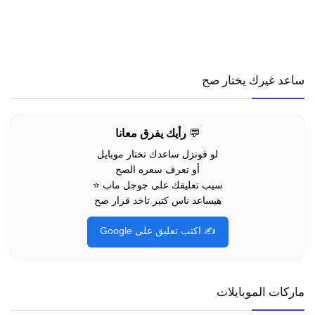
ساعد غيرك يختار صح
💬
رأيك يفرق معانا
لو فونزل ساعدك تختار موبايل
أو تعرف سعره الصح
سيب تعليقك على جوجل ماب ⭐
هيساعد ناس كتير تاخد قرار صح
✍️ اكتب تعليق على Google
ماركات الموبايلات