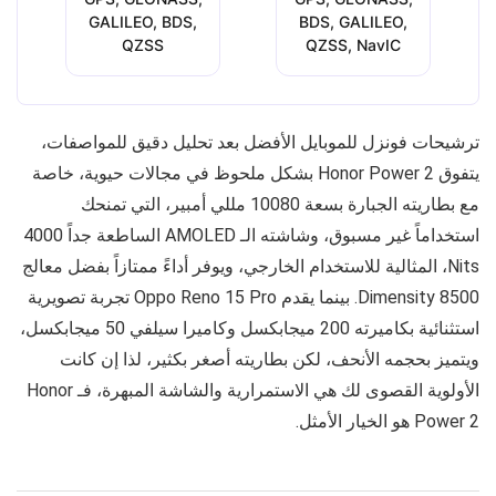
GALILEO, BDS,
BDS, GALILEO,
QZSS
QZSS, NavIC
ترشيحات فونزل للموبايل الأفضل بعد تحليل دقيق للمواصفات،
يتفوق Honor Power 2 بشكل ملحوظ في مجالات حيوية، خاصة
مع بطاريته الجبارة بسعة 10080 مللي أمبير، التي تمنحك
استخداماً غير مسبوق، وشاشته الـ AMOLED الساطعة جداً 4000
Nits، المثالية للاستخدام الخارجي، ويوفر أداءً ممتازاً بفضل معالج
Dimensity 8500. بينما يقدم Oppo Reno 15 Pro تجربة تصويرية
استثنائية بكاميرته 200 ميجابكسل وكاميرا سيلفي 50 ميجابكسل،
ويتميز بحجمه الأنحف، لكن بطاريته أصغر بكثير، لذا إن كانت
الأولوية القصوى لك هي الاستمرارية والشاشة المبهرة، فـ Honor
Power 2 هو الخيار الأمثل.