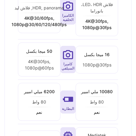
فلاش LED، HDR،
HDR, panorama, فلاش ليد
بانوراما
الكاميرا
4K@30/60fps,
الخلفية
4K@30fps,
1080p@30/60/120/480fps
1080p@30fps
50 ميجا بكسل
16 ميجا بكسل
4K@30fps,
كاميرا
1080p@30fps
1080p@60fps
السيلفي
10080 ملي امبير
6200 ميلي امبير
80 واط
80 واط
البطارية
نعم
نعم
Mediatek