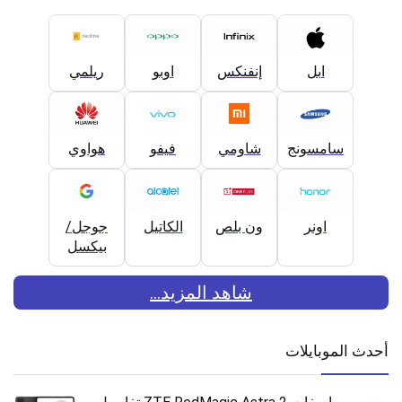
ابل
إنفنكس
اوبو
ريلمي
سامسونج
شاومي
فيفو
هواوي
اونر
ون بلص
الكاتيل
جوجل/
بيكسل
شاهد المزيد...
أحدث الموبايلات