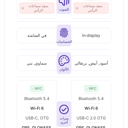
منفذ سماعات
منفذ سماعات
❌
❌
الصوت
الرأس
الرأس
In‑display
في الشاشة
الحساسات
أسود, أبيض, برتقالي
سماوي, بني
الألوان
✅
NFC
✅
NFC
Bluetooth 5.4
Bluetooth 5.4
Wi‑Fi 6
Wi‑Fi 6
USB‑C, OTG
USB‑C 2.0 OTG
ميزات
أخرى
GPS, GLONASS,
GPS, GLONASS,