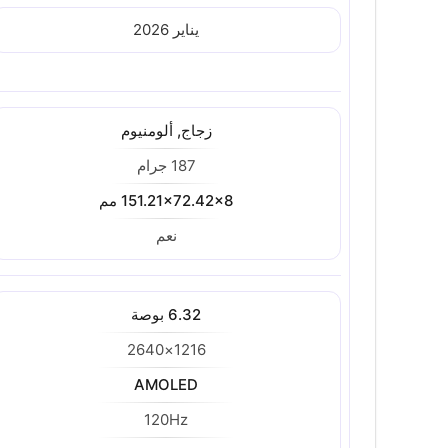
يناير 2026
زجاج, ألومنيوم
187 جرام
151.21x72.42x8 مم
نعم
6.32 بوصة
1216×2640
AMOLED
120Hz