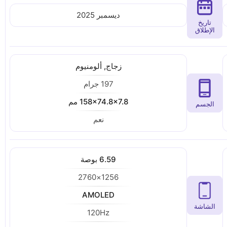
ديسمبر 2025
تاريخ
الإطلاق
زجاج, ألومنيوم
197 جرام
158x74.8x7.8 مم
الجسم
نعم
6.59 بوصة
1256×2760
AMOLED
الشاشة
120Hz