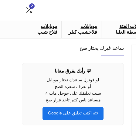
2
ات الفئة
موبايلات
موبايلات
طة العليا
فلاجشيب كيلر
فلاج شيب
ساعد غيرك يختار صح
💬
رأيك يفرق معانا
لو فونزل ساعدك تختار موبايل
أو تعرف سعره الصح
سيب تعليقك على جوجل ماب ⭐
هيساعد ناس كتير تاخد قرار صح
✍️ اكتب تعليق على Google