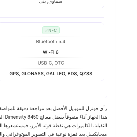
سماوي, بني
✅
NFC
Bluetooth 5.4
Wi‑Fi 6
USB‑C, OTG
GPS, GLONASS, GALILEO, BDS, QZSS
هذا ا