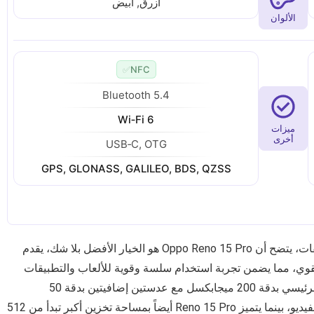
أزرق, أبيض
الألوان
✅
NFC
Bluetooth 5.4
Wi‑Fi 6
ميزات
أخرى
USB‑C, OTG
GPS, GLONASS, GALILEO, BDS, QZSS
رأي فونزل للموبايل الأفضل بعد مراجعة دقيقة للمواصفات، يتضح أن Oppo Reno 15 Pro هو الخيار الأفضل بلا شك، يقدم
لجهاز أداءً متفوقاً بفضل معالج Dimensity 8450 القوي، مما يضمن تجربة استخدام سلسة وقوية للألعاب والتطبيقات
الثقيلة، الكاميرات هي نقطة قوته الأبرز، فمستشعرها الرئيسي بدقة 200 ميجابكسل مع عدستين إضافيتين بدقة 50
ميجابكسل يعد قفزة نوعية في التصوير الفوتوغرافي والفيديو، بينما يتميز Reno 15 Pro أيضاً بمساحة تخزين أكبر تبدأ من 512