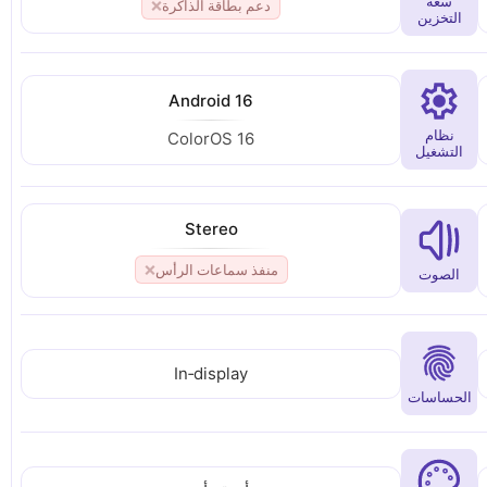
سعة
دعم بطاقة الذاكرة
❌
التخزين
Android 16
نظام
ColorOS 16
التشغيل
Stereo
منفذ سماعات الرأس
❌
الصوت
In‑display
الحساسات