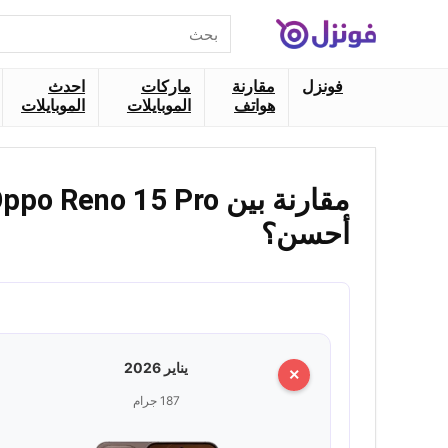
البحث
عن:
فونزل
مقارنة
ماركات
احدث
هواتف
الموبايلات
الموبايلات
أحسن؟
يناير 2026
×
187 جرام