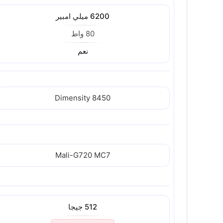
6200 ميلي امبير
80 واط
نعم
Dimensity 8450
Mali-G720 MC7
512 جيجا