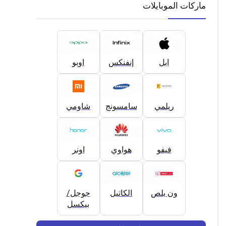
ماركات الموبايلات
ابل
إنفنكس
اوبو
ريلمي
سامسونج
شاومي
فيفو
هواوي
اونر
ون بلص
الكاتيل
جوجل/
بيكسل