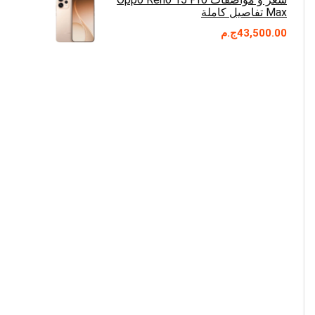
Max تفاصيل كاملة
43,500.00
ج.م