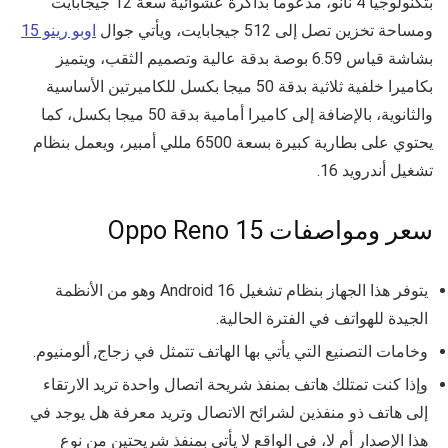
بتكنولوجيا 4 نانو، مدعوماً بذاكرة عشوائية سعة 12 جيجابايت
ومساحة تخزين تصل إلى 512 جيجابايت، ويأتي جوال
اوبو رينو 15
بشاشة قياس 6.59 بوصة بدقة عالية وتصميم الثقب، ويتميز
بكاميرا خلفية ثلاثية بدقة 50 ميجا بكسل للكاميرتين الأساسية
والثانوية، بالإضافة إلى كاميرا أمامية بدقة 50 ميجا بكسل، كما
يحتوي على بطارية كبيرة بسعة 6500 مللي أمبير، ويعمل بنظام
تشغيل أندرويد 16.
سعر ومواصفات Oppo Reno 15
يتوفر هذا الجهاز بنظام تشغيل Android 16 وهو من الأنظمة
الجيدة للهواتف في الفترة الحالية.
وخامات التصنيع التي يأتي بها الهاتف تتمثل في زجاج, ألومنيوم.
وإذا كنت تمتلك هاتف بمنفذ شريحة اتصال واحدة تريد الارتقاء
إلى هاتف ذو منفذين لشرائح الاتصال وتريد معرفة هل يوجد في
هذا الإصدار أم لا، في الواقع لا يأتي بمنفذ شريحتين من نوع