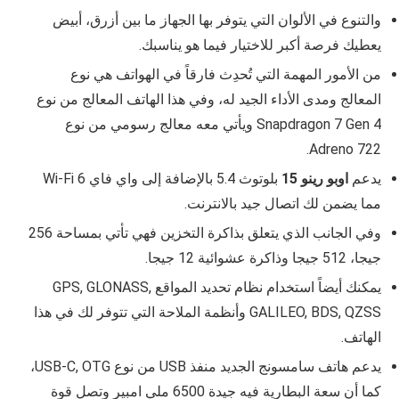
والتنوع في الألوان التي يتوفر بها الجهاز ما بين أزرق، أبيض
يعطيك فرصة أكبر للاختيار فيما هو يناسبك.
من الأمور المهمة التي تُحدِث فارقاً في الهواتف هي نوع
المعالج ومدى الأداء الجيد له، وفي هذا الهاتف المعالج من نوع
Snapdragon 7 Gen 4 ويأتي معه معالج رسومي من نوع
Adreno 722.
يدعم
اوبو رينو 15
بلوتوث 5.4 بالإضافة إلى واي فاي Wi‑Fi 6
مما يضمن لك اتصال جيد بالانترنت.
وفي الجانب الذي يتعلق بذاكرة التخزين فهي تأتي بمساحة 256
جيجا، 512 جيجا وذاكرة عشوائية 12 جيجا.
يمكنك أيضاً استخدام نظام تحديد المواقع GPS, GLONASS,
GALILEO, BDS, QZSS وأنظمة الملاحة التي تتوفر لك في هذا
الهاتف.
يدعم هاتف سامسونج الجديد منفذ USB من نوع USB‑C, OTG،
كما أن سعة البطارية فيه جيدة 6500 ملي امبير وتصل قوة