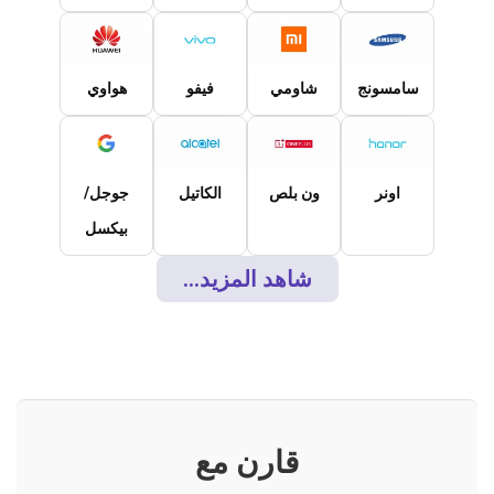
سامسونج
شاومي
فيفو
هواوي
اونر
ون بلص
الكاتيل
جوجل/
بيكسل
شاهد المزيد...
قارن مع