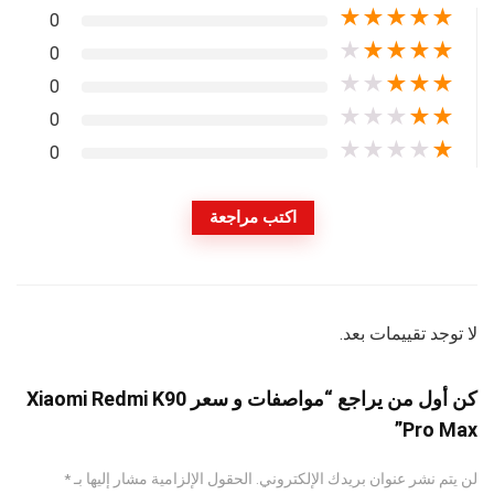
★
★
★
★
★
0
★
★
★
★
★
0
★
★
★
★
★
0
★
★
★
★
★
0
★
★
★
★
★
0
اكتب مراجعة
لا توجد تقييمات بعد.
كن أول من يراجع “مواصفات و سعر Xiaomi Redmi K90
Pro Max”
لن يتم نشر عنوان بريدك الإلكتروني.
الحقول الإلزامية مشار إليها بـ
*