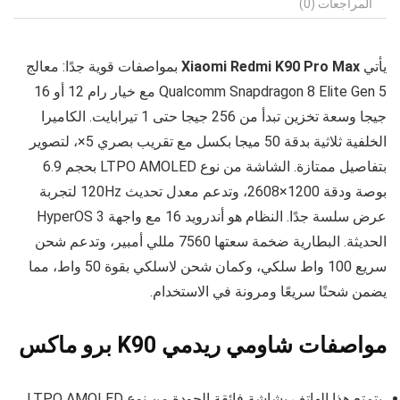
المراجعات (0)
يأتي
Xiaomi Redmi K90 Pro Max
بمواصفات قوية جدًا: معالج
Qualcomm Snapdragon 8 Elite Gen 5 مع خيار رام 12 أو 16
جيجا وسعة تخزين تبدأ من 256 جيجا حتى 1 تيرابايت. الكاميرا
الخلفية ثلاثية بدقة 50 ميجا بكسل مع تقريب بصري 5×، لتصوير
بتفاصيل ممتازة. الشاشة من نوع LTPO AMOLED بحجم 6.9
بوصة ودقة 1200×2608، وتدعم معدل تحديث 120Hz لتجربة
عرض سلسة جدًا. النظام هو أندرويد 16 مع واجهة HyperOS 3
الحديثة. البطارية ضخمة سعتها 7560 مللي أمبير، وتدعم شحن
سريع 100 واط سلكي، وكمان شحن لاسلكي بقوة 50 واط، مما
يضمن شحنًا سريعًا ومرونة في الاستخدام.
مواصفات شاومي ريدمي K90 برو ماكس
يتمتع هذا الهاتف بشاشة فائقة الجودة من نوع LTPO AMOLED