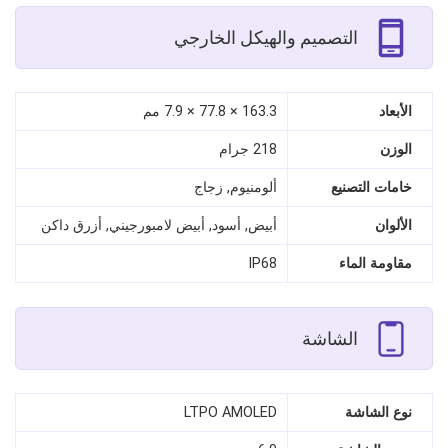
التصميم والهيكل الخارجي
الأبعاد
163.3 × 77.8 × 7.9 مم
الوزن
218 جرام
خامات التصنيع
ألومنيوم, زجاج
الألوان
أبيض, أسود, أبيض لامبورجيني, أزرق داكن
مقاومة الماء
IP68
الشاشة
نوع الشاشة
LTPO AMOLED