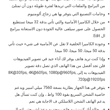
من البرامج والملفات التي تريدها لفترة طويلة دون أن تمتلئ.
وخامات التصنيع التي يتوفر بها هي زجاج, ألومنيوم.
من خلال الكاميرا الأمامية والتي تأتي بدقة 32 ميجا تستطيع
الحصول على صور سيلفى عالية الجودة دون الاستعانة ببرامج
ال Edit.
وجودة الكاميرا الخلفية لا تقل عن الأمامية فى شيء حيث تأتي
بدقة 50 ميجا، 50 ميجا، 50 ميجا.
وإذا كنت تريد هاتف يوفر لك أداء جيد في تصوير الفيديوهات
فلن تجد أفضل من هذا الهاتف الذي تصل دقة تصوير
الفيديوهات به إلى 8K@30fps, 4K@60fps, 1080p@960fps,
720p@1920fps.
يتوفر في هذا الجهاز بطارية بسعة 7560 ميلي امبير ويدعم
خاصية الشحن السريع بقوة 100 واط ، وإن كنت تسأل هل
يدعم الهاتف الشحن اللاسلكي ف الاجابة هي نعم.
في حالة أنك كنت تريد هاتف يوجد به منفذ لشريحتي اتصال