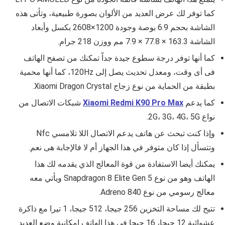
كما توفر لك عرض العديد من الألوان بصورة طبيعية، وتأتى هذه
الشاشة بحجم 6.9 بوصة وجودة 1200×2608 بكسل وأبعاد
الشاشة 163.3 × 77.8 × 7.9 مم ووزن 218 جرام.
كما أنها توفر درجة سطوع جيدة جداً تمكنك من تصفح الهاتف
فى أى وقت، ومعدل تحديث يصل إلى 120Hz، كما أنها محمية
بطبقة من الحماية من نوع زجاج Xiaomi Dragon Crystal.
كما يدعم
Xiaomi Redmi K90 Pro Max
شبكات الاتصال من
نواع 2G، 3G، 4G، 5G.
وإذا كنت تبحث عن هاتف يدعم الاتصال اللا تلامسي Nfc
وتتسأل إذا كان متوفر في هذا الجهاز أم لا فالإجابة هى نعم.
يمكنك أيضا الاستفادة من قوة المعالج الذي يقدمه لك هذا
الهاتف وهو من نوع Snapdragon 8 Elite Gen 5 ويأتي معه
معالج رسومي من نوع Adreno 840.
تتيح لك مساحة التخزين 256 جيجا، 512 جيجا، 1 تيرا مع ذاكرة
عشوائية 12 جيجا، 16 جيجا في هذا الهاتف إمكانية وضع العديد