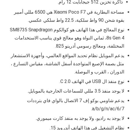
ذاكرة تخزين 512 جيجابايت 12 رام.
مساحة البطارية في
Xiaomi Poco F7 هي 6500 مللي أمبير
بقوة شحن
90 واط سلكية، 22.5 واط سلكي عكسي.
نوع المعالج في هذا الهاتف هو
كوالكوم SM8735 Snapdragon
8s Gen 4، ثماني النواة وهو معالج قوي يناسب الاستخدامات
المختلفة، ومعالج رسومي أدرينو 825.
يدعم الموبايل نظام تحديد المواقع العالمي، وأجهزة الاستشعار
مثل بصمة الإصبع المتواجدة أسفل الشاشة، مقياس التسارع ،
الدوران ، القرب و البوصلة.
نوع منفذ ال
USB في الهاتف C 2.0.
لا يوجد منفذ 3.5 مللي للسماعات الخارجية بالموبايل.
يدعم شاومي بوكو إف 7 الاتصال بالواي فاي بترددات
a/b/g/n/ac/6/7.
لا يوجد به راديو، ولا يوجد به منفذ كارت ميموري.
نظام التشغيل في هذا الهاتف أندرويد 15.