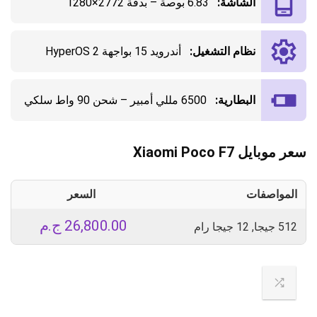
الشاشة:
6.83 بوصة – بدقة 2772×1280
نظام التشغيل:
أندرويد 15 بواجهة HyperOS 2
البطارية:
6500 مللي أمبير – شحن 90 واط سلكي
سعر موبايل Xiaomi Poco F7
المواصفات
السعر
26,800.00
ج.م
512 جيجا, 12 جيجا رام