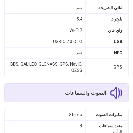
ثنائي الشريحة
نعم
بلوتوث
5.4
واي فاي
Wi‑Fi 7
USB‑C 2.0 OTG
USB
NFC
نعم
BDS, GALILEO, GLONASS, GPS, NavIC,
GPS
QZSS
الصوت والسماعات
مكبرات الصوت
Stereo
منفذ سماعات
لا
الرأس