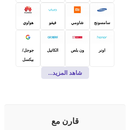
سامسونج
شاومي
فيفو
هواوي
اونر
ون بلص
الكاتيل
جوجل/
بيكسل
شاهد المزيد...
قارن مع