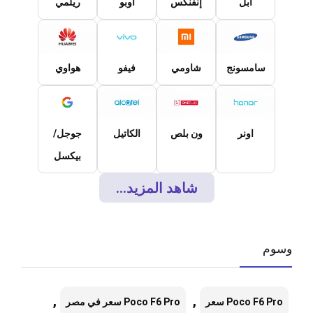
ابل
إنفنكس
اوبو
ريلمي
سامسونج
شاومي
فيفو
هواوي
اونر
ون بلص
الكاتيل
جوجل/
بيكسل
شاهد المزيد...
وسوم
,
,
Poco F6 Pro سعر
Poco F6 Pro سعر في مصر