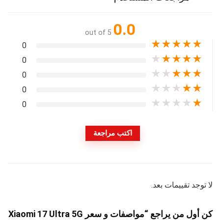
0.0
out of 5
★
★
★
★
★
0
★
★
★
★
★
0
★
★
★
★
★
0
★
★
★
★
★
0
★
★
★
★
★
0
اكتب مراجعة
لا توجد تقييمات بعد.
كن أول من يراجع “مواصفات و سعر Xiaomi 17 Ultra 5G