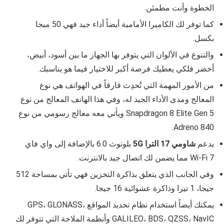
الخطوة وأنت مطمئن.
كما توفر لك الكاميرا الأمامية أيضاً أداء جيد فهي 50 ميجا
بكسل.
والتنوع في الألوان التي يتوفر بها الجهاز ما بين أسود، أبيض،
أخضر فلكي يعطيك فرصة أكبر للاختيار فيما هو يناسبك.
من الأمور المهمة التي تُحدِث فارقاً في الهواتف هي نوع
المعالج ومدى الأداء الجيد له، وفي هذا الهاتف المعالج من نوع
Snapdragon 8 Elite Gen 5 ويأتي معه معالج رسومي من نوع
Adreno 840.
يدعم
شاومي 17 الترا 5G
بلوتوث 6.0 بالإضافة إلى واي فاي
Wi‑Fi 7 مما يضمن لك اتصال جيد بالانترنت.
وفي الجانب الذي يتعلق بذاكرة التخزين فهي تأتي بمساحة 512
جيجا، 1 تيرا وذاكرة عشوائية 16 جيجا.
يمكنك أيضاً استخدام نظام تحديد المواقع GPS، GLONASS،
GALILEO، BDS، QZSS، NavIC وأنظمة الملاحة التي تتوفر لك