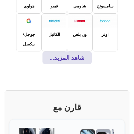
سامسونج
شاومي
فيفو
هواوي
اونر
ون بلص
الكاتيل
جوجل/
بيكسل
شاهد المزيد...
قارن مع