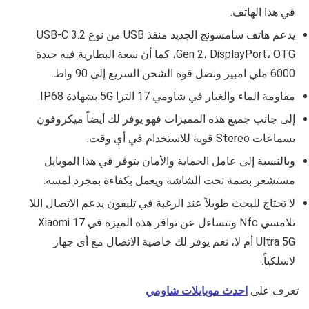
في هذا الهاتف.
يدعم هاتف سامسونج الجديد منفذ USB من نوع USB‑C 3.2
Gen 2، DisplayPort، OTG، كما أن سعة البطارية فيه جيدة
6000 ملي امبير وتصل قوة الشحن السريع إلى 90 واط.
مقاومة الماء والغبار في شاومي 17 الترا 5G
بشهادة IP68.
إلى جانب جميع هذه المميزات فهو يوفر لك أيضاً ميكروفون
بسماعات Stereo قوية للاستخدام في أي وقت.
وبالنسبة إلى عامل الحماية والأمان يتوفر في هذا الموبايل
مستشعر بصمة تحت الشاشة ويعمل بكفاءة بمجرد لمسه.
لا تحتاج للبحث طويلاً عند الرغبة في تليفون يدعم الاتصال اللا
تلامسي Nfc وتتساءل عن توافر هذه الميزة في
Xiaomi 17
Ultra 5G
أم لا، نعم يوفر لك خاصية الاتصال مع أي جهاز
لاسلكياً.
تعرف على
احدث موبايلات شاومي