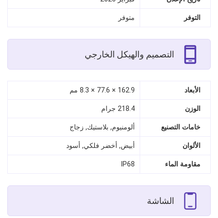
التوفر
متوفر
التصميم والهيكل الخارجي
الأبعاد
162.9 × 77.6 × 8.3 مم
الوزن
218.4 جرام
خامات التصنيع
ألومنيوم, بلاستيك, زجاج
الألوان
أبيض, أخضر فلكي, أسود
مقاومة الماء
IP68
الشاشة