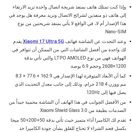
وإذا كنت تمتلك هاتف بمنفذ شريحة اتصال واحدة تريد الارتقاء
إلى هاتف ذو منفذين لشرائح الاتصال وتريد معرفة هل يوجد في
هذا الإصدار أم لا، في الواقع لا يأتي بمنفذ شريحتين من نوع
Nano-SIM.
وعند التحدث عن الشاشة فهاتف
Xiaomi 17 Ultra 5G
يقدم
لك واحدة من أفضل الشاشات التي من الممكن أن تتوافر في
الهواتف فهي من نوع LTPO AMOLED والتي تأتي بدقة
1200×2608
وحجم 6.9 بوصة.
كما أن الأبعاد المتوفرة لهذا الإصدار هي 162.9 × 77.6 × 8.3
مم ووزن 218.4 جرام، وذلك إلى جانب معدل التحديث الذي
يصل فيها إلى 120Hz.
من الأفضل الجوانب في هذا الهاتف أن الشاشة محمية جيداً من
الصدمات بطبقة من
Xiaomi Shield Glass 3.0.
تقدم لك الكاميرا أداء متميز حيث تأتي بدقة 50+200+50 ميجا
بكسل فعند الشراء لا تحتاج للقلق بشأن جودة الكاميرا خذ