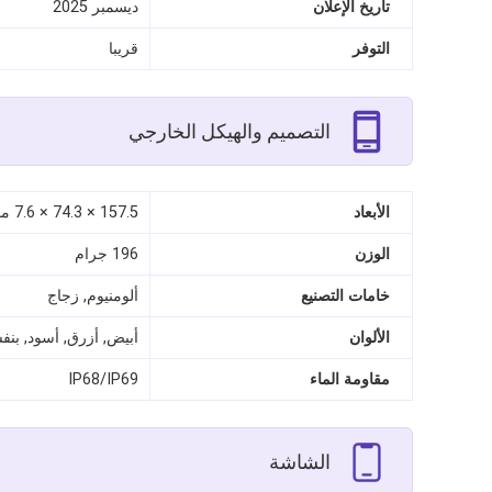
تاريخ الإعلان
ديسمبر 2025
التوفر
قريبا
التصميم والهيكل الخارجي
الأبعاد
157.5 × 74.3 × 7.6 مم
الوزن
196 جرام
خامات التصنيع
ألومنيوم, زجاج
الألوان
أبيض, أزرق, أسود, بن
مقاومة الماء
IP68/IP69
الشاشة