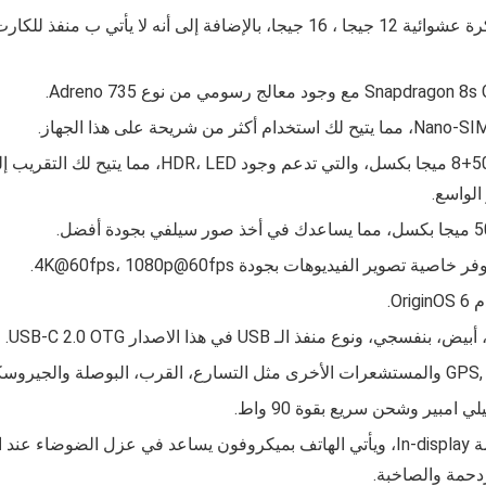
يتوفر هذا الجهاز بذاكرة تخزين 256 جيجا ، 512 جيجا مع ذاكرة عشوائية 12 جيجا ، 6
وفيما يخص كاميرا فيفو S50 فهو يأتي بـكاميرا خلفيه 0
الواسع.
ر الفيديوهات بجودة 4K@60fps، 1080p@60fps.
نفذ الـ USB في هذا الاصدار USB‑C 2.0 OTG.
دحمة والصاخبة.