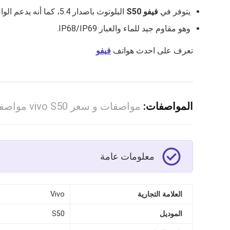
يتوفر في
فيفو S50
البلوتوث باصدار 5.4، كما أنه يدعم الواي فاي Wi‑Fi 6 مما يتيح لك اتصال جيد بالانترنت.
وهو مقاوم جيد للماء والغبار IP68/IP69.
تعرف على احدث هواتف
فيفو
المواصفات:
مواصفات و سعر vivo S50 مواصفات كاملة
معلومات عامة
العلامة التجارية
Vivo
الموديل
S50