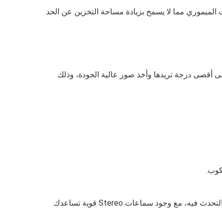
1 جيجا، بالإضافة إلى أنه لا يأتي ب منفذ للكارت الميموري مما لا يسمح بزيادة مساحة التخزين عن الحد
5+50+8 ميجا بكسل، والتي تدعم وجود HDR، LED، مما يتيح لك التقريب إلى أقصى درجة تريدها وأخذ صور عالية الجودة، وذلك
يدعم نظام الحماية والأمان حيث يتوفر فيه مستشعر البصمة In‑display، ويأتي الهاتف بميكروفون يساعد في عزل الضوضاء عند التحدث فيه، مع وجود سماعات Stereo قوية تساعدك