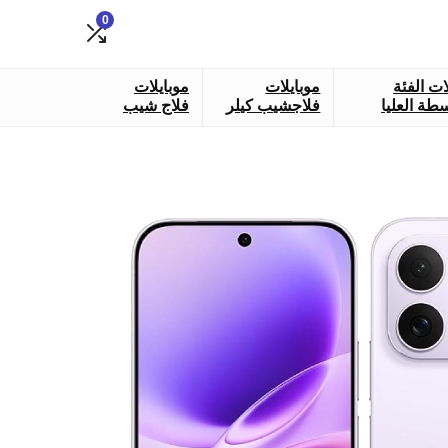
0
ات الفئة
موبايلات
موبايلات
طة العليا
فلاجشيب كيلر
فلاج شيب