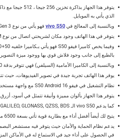
الذي يأتي به الموبايل.
وبالنسبة إلى المعالج في
vivo S50
فهو يأتي من نوع Snapdragon 8s Gen 3 مع وجود معالج رسومي من نوع Adreno 735.
يتوفر في هذا الهاتف وجود مكان لشريحتي اتصال من نوع Nano‑SIM، مما يتيح لك استخدام أكثر من شريحة على هذا الجهاز.
بالطبع إلى جانب وجود فلاش قوي بها ووجود ميزة التصوير 
وبالنسبة إلى الكاميرا الأمامية (السيلفي) فهي تتوفر بدقة 50 ميجا بكسل، مما يساعدك في أخذ صور سيلفي بجودة أفضل.
يوفر هذا الهاتف تجربة جيدة في تصوير الفيديوهات، حيث تتوفر خاصية تصوي
نظام التشغيل في فيفو S50 Android 16 مع واجهة مستخدم OriginOS 6.
يتوفر هذا الجهاز بألوان مميزة وأنيقة تتمثل في أسود، أزرق، أبيض، بنفسجي، ونوع م
كما يدعم vivo S50 الـ GPS, GALILEO, GLONASS, QZSS, BDS والمستشعرات الأخرى مثل التسارع، القرب، البوصلة والجيروسكوب.
يتيح لك أيضاً أفضل أداء مع بطارية قوية تأتي بسعة 6500 ميلي امبير وشحن سريع بقوة 90 واط.
في الحصول على أداء جيد في الاستماع له في الأماكن المز