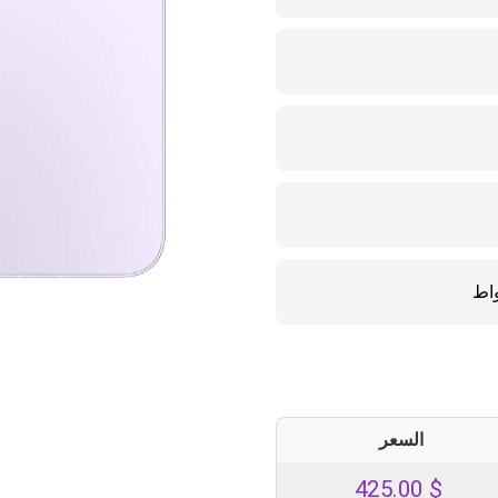
السعر
425.00
$