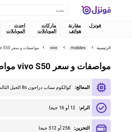
البحث
عن:
فونزل
مقارنة
ماركات
احدث
هواتف
الموبايلات
الموبايلات
الرئيسية
mobiles
vivo
مواصفات و سعر vivo S50 مواصفات كاملة
مواصفات و سعر vivo S50 مواصفات كاملة
المعالج:
كوالكوم سناب دراجون 8s الجيل الثالث
الرام:
12 أو 16 جيجا
التخزين:
256 أو 512 جيجا