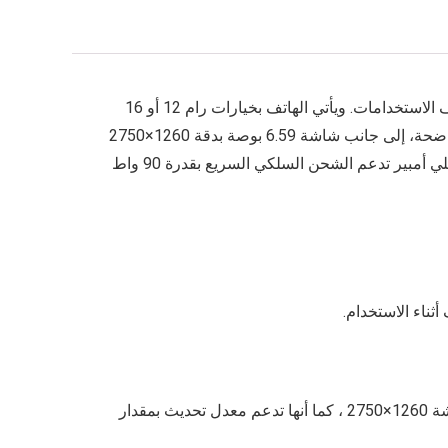
تجربة قوية ضمن فئته و يعتمد على معالج Snapdragon 8s Gen 3ش الذي يوفّر أداءً عاليًا وسلاسة في مختلف الاستخدامات. ويأتي الهاتف بخيارات رام 12 أو 16
جيجابايت مع ذاكرة تخزين 256 أو 512 جيجابايت لتلبية احتياجات المستخدمين. كما يضم كاميرا بدقة 50 ميجابكسل لالتقاط صور واضحة، إلى جانب شاشة 6.59 بوصة بدقة 1260×2750
بكسل تمنح تجربة مشاهدة مميزة. يعمل الهاتف بنظام Android 16 مع واجهة OriginOS 6، ويعتمد على بطارية كبيرة بسعة 6500 مللي أمبير تدعم الشحن السلكي السريع بقدرة 90 واط
تتوفر الشاشة بحجم 6.59 بوصة و نوعها AMOLED وهو من افضل انواع الشاشات التي تعطي أداء فائق، و يكون مستوي دقة الشاشة 1260×2750 ، كما أنها تدعم معدل تحديث بمقدار