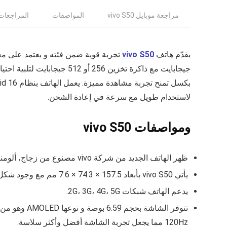
مراجعة موبايل vivo S50
المواصفات
المراجعات (
يقدّم هاتف
vivo S50
لاستخدام طويل مع سرعة في إعادة الشحن.
ومواصفات vivo S50
ظهر الهاتف الجديد من شركة vivo مصنوع من زجاج، ألومنيوم الذي يعطيك تجربة جيدة من حيث عدم الشعور بدرجة حرارة الهاتف أثناء الاستخدام.
يأتي vivo S50 بأبعاد 157.5 × 74.3 × 7.6 مم مع وجود شكل حواف مثالي وأنيق للهاتف، ووزن 196 جرام.
يدعم الهاتف شبكات 2G، 3G، 4G، 5G.
120Hz مما يجعل تجربة الشاشة أفضل وأكثر سلاسة.