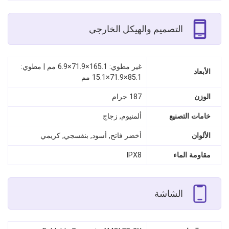
التصميم والهيكل الخارجي
غير مطوي: 165.1×71.9×6.9 مم | مطوي:
الأبعاد
85.1×71.9×15.1 مم
الوزن
187 جرام
خامات التصنيع
ألمنيوم, زجاج
الألوان
أخضر فاتح, أسود, بنفسجي, كريمي
مقاومة الماء
IPX8
الشاشة