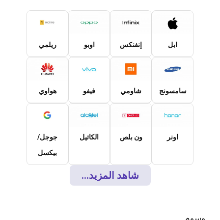
ابل
إنفنكس
اوبو
ريلمي
سامسونج
شاومي
فيفو
هواوي
اونر
ون بلص
الكاتيل
جوجل/
بيكسل
شاهد المزيد...
وسوم