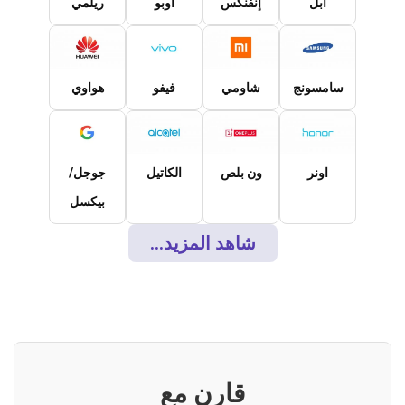
ابل
إنفنكس
اوبو
ريلمي
سامسونج
شاومي
فيفو
هواوي
اونر
ون بلص
الكاتيل
جوجل/
بيكسل
شاهد المزيد...
قارن مع