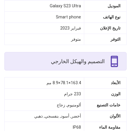
الموديل
Galaxy S23 Ultra
نوع الهاتف
Smart phone
تاريخ الإعلان
فبراير 2023
التوفر
متوفر
التصميم والهيكل الخارجي
الأبعاد
163.4×78.1×8.9 مم
الوزن
233 جرام
خامات التصنيع
ألومنيوم, زجاج
الألوان
أخضر, أسود, بنفسجي, ذهبي
مقاومة الماء
IP68