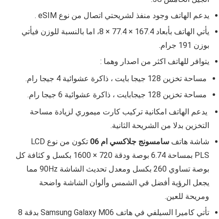
يدعم الهاتف وجود منفذ لشريحتي اتصال من نوع eSIM .
يأتي الهاتف بأبعاد
167.4 × 77.4 × 8
، اما بالنسبة للوزن فيأتي
بوزن 191 جرام.
يتوافر للهاتف اكثر من اصدار وهما :
مساحة تخزين 128 جيجا بايت ، ذاكرة عشوائية 4 جيجا رام.
مساحة تخزين 128 جيجابايت ، ذاكرة عشوائية 6 جيجا رام.
يدعم الهاتف امكانية تركيب كارت ميموري لزيادة مساحة
التخزين بدلا من الشريحة الثانية.
شاشة هاتف
سامسونج جلاكسي ام 06
تكون من نوع
LCD
PLS
بمساحة
6.74
بوصة ودقة
720 × 1600
بكسل و كثافة كل
بوصة تساوي
260
بكسل ومعدل تحديث الشاشة 90Hz مما
يجعل الرؤية أفضل في الشمس وألوان الشاشة واضحة
ومريحة للعين.
تأتي كاميرا السيلفي في هاتف
Samsung Galaxy M06
بدقة 8