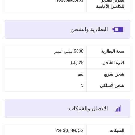
تصوير الفيديو
1080p@30fps
للكاميرا الأمامية
البطارية والشحن
سعة البطارية
5000 ميلي امبير
قدرة الشحن
25 واط
شحن سريع
نعم
شحن لاسلكي
لا
الاتصال والشبكات
الشبكات
2G, 3G, 4G, 5G