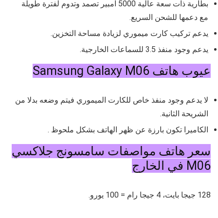
بطارية ذات سعة عالية 5000 امبير تصمد وتدوم لفترة طويلة
مع دعمها للشحن السريع.
يدعم تركيب كارت ميموري لزيادة مساحة التخزين.
يدعم وجود منفذ 3.5 للسماعات الخارجية.
عيوب هاتف Samsung Galaxy M06
لا يدعم وجود منفذ خاص للكارت الميموري فيتم وضعه بدلا من
الشريحة الثانية.
الكاميرا تكون بارزة عن ظهر الهاتف بشكل ملحوظ .
سعر هاتف مواصفات سامسونج جلاكسي
M06 في الخارج
128 جيجا بايت، 4 جيجا رام = 100 يورو.