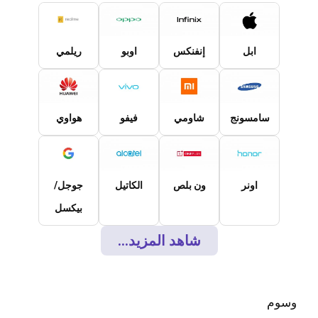
ابل
إنفنكس
اوبو
ريلمي
سامسونج
شاومي
فيفو
هواوي
اونر
ون بلص
الكاتيل
جوجل/
بيكسل
شاهد المزيد...
وسوم