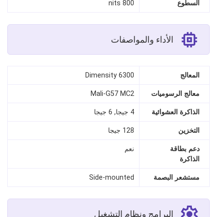
السطوع
800 nits
الأداء والمواصفات
المعالج
Dimensity 6300
معالج الرسوميات
Mali-G57 MC2
الذاكرة العشوائية
4 جيجا, 6 جيجا
التخزين
128 جيجا
دعم بطاقة
نعم
الذاكرة
مستشعر البصمة
Side‑mounted
البرامج ونظام التشغيل