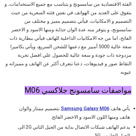
الفئة الاقتصادية من سامسونج و يتناسب مع جميع الاستخدامات، و
يتفوق على العديد من الهواتف في نفس فئته السعرية من حيث
التصميم و الامكانيات، فيأتي بتصميم مميز و مختلف من
سامسونج
، و يتوفر منه عدة الوان جذابة ومنها الاسود و الاخضر
الفاتح، اما من جه الامكانيات الداخلية للهاتف فيأتي ببطارية ذات
سعة عالية 5000 أمبير مع دعمها للشحن السريع، ويأتي بكاميرا
مزدوجة ذات جودة و سعة عالية للحصول علي افضل تجربة
التقاط صور و فيديوهات، دعنا نتعرف أكثر عن الهاتف و مميزاته و
عيوبه.
مواصفات سامسونج جلاكسي M06
يأتي هاتف
Samsung Galaxy M06
بتصميم ممتاز والوان
هاتف ومنها اللون الاسود و الاخضر الفاتح.
يدعم الهاتف شبكات الاتصال بداية من الجيل الثاني 2G الى
الجيل الخامس 5G.