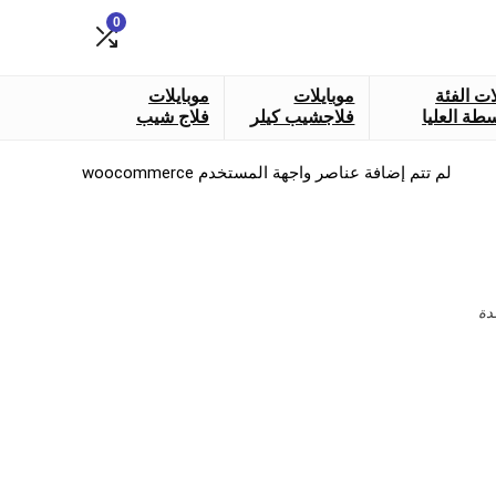
0
ات الفئة
موبايلات
موبايلات
طة العليا
فلاجشيب كيلر
فلاج شيب
لم تتم إضافة عناصر واجهة المستخدم woocommerce
دة