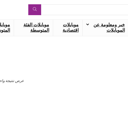
خبر ومعلومة عن
موبايلات
موبايلات الفئة
موبايل
الموبايلات
اقتصادية
المتوسطة
المتوس
عرض نتتيجة واح