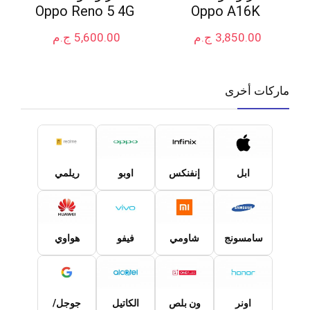
Oppo Reno 5 4G
Oppo A16K
3,850.00
ج.م
5,600.00
ج.م
ماركات أخرى
ابل
إنفنكس
اوبو
ريلمي
سامسونج
شاومي
فيفو
هواوي
اونر
ون بلص
الكاتيل
جوجل/