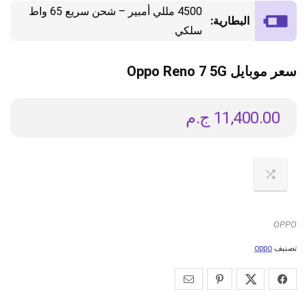
4500 مللي أمبير – شحن سريع 65 واط
البطارية:
سلكي
سعر موبايل Oppo Reno 7 5G
11,400.00
ج.م
OPPO
تصنيف
oppo