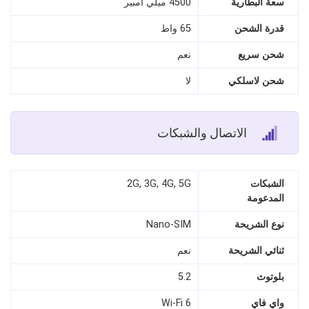
سعة البطارية
4500 ميلي امبير
قدرة الشحن
65 واط
شحن سريع
نعم
شحن لاسلكي
لا
الاتصال والشبكات
الشبكات
2G, 3G, 4G, 5G
المدعومة
نوع الشريحة
Nano‑SIM
ثنائي الشريحة
نعم
بلوتوث
5.2
واي فاي
Wi‑Fi 6