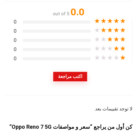
0.0
out of 5
★
★
★
★
★
0
★
★
★
★
★
0
★
★
★
★
★
0
★
★
★
★
★
0
★
★
★
★
★
0
اكتب مراجعة
لا توجد تقييمات بعد.
كن أول من يراجع “سعر و مواصفات Oppo Reno 7 5G”