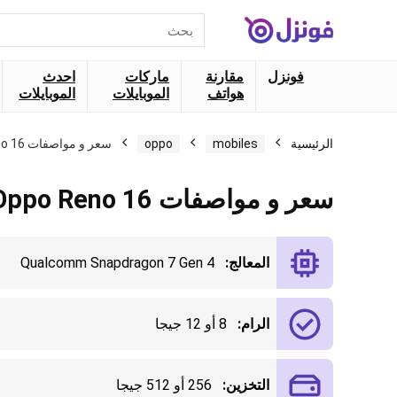
البحث
عن:
فونزل
مقارنة
ماركات
احدث
هواتف
الموبايلات
الموبايلات
الرئيسية
mobiles
oppo
سعر و مواصفات Oppo Reno 16 تفاصيل كاملة
سعر و مواصفات Oppo Reno 16 تفاصيل كاملة
المعالج:
Qualcomm Snapdragon 7 Gen 4
الرام:
8 أو 12 جيجا
التخزين:
256 أو 512 جيجا