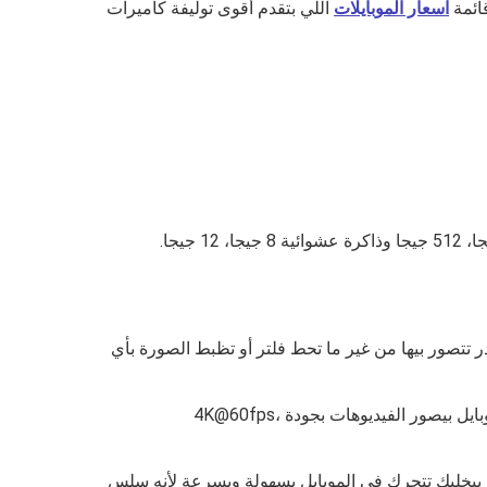
اسعار الموبايلات
اللي بتقدم أقوى توليفة كاميرات
كاميرا السيلفي كمان 50 ميجا بكسل، ودي جودة كويسة تقدر تتصور بيها من غير ما تحط فلتر أو تظبط الصورة بأي
وفي الفيديوهات أنت هتجرب أنك تعيش اللي بتشوفه في كل مرة بتفتح فيها الفيديو حتى بعد أما تعدي اللحظة دي، وده علشان الموبايل بيصور الفيديوهات بجودة 4K@60fps،
الج كويس جداً من نوع Snapdragon 7 Gen 4 وبيجي معاه معالج رسومي من نوع Adreno 722 وده بيخليك تتحرك في الموبايل بسهولة وبسرعة لأنه سلس