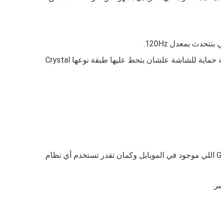
Crystal
وعلشان تقدر تعرف ازاي تروح لأي مكان جديد عليك من غير ما تتوه تقدر تخش على ال GPS، GLONASS، GALILEO، BDS، QZSS اللي موجود في الموبايل وكمان تقدر تستخدم أي نظام