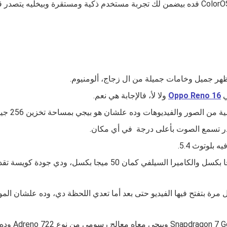
ظهر جميل وخامات جميلة من ال زجاج، ألومنيوم.
ي
Oppo Reno 16
ولا لأ، فالإجابة هي نعم.
 وده علشان هو بيجي بمساحة تخزين 256 جيجا، 512 جيجا وذاكرة عشوائية 8 جيجا، 12 جيجا.
قدر تسمع الصوت بأعلى درجة في أي مكان.
أما عن الكاميرا بقا فهو بيجي بكاميرا دقتها 50+50+50 ميجا بكسل وال
بيوفرلك مع