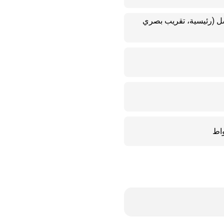
اثية بدقة 50 ميجا بكسل (رئيسية، تقريب بصري