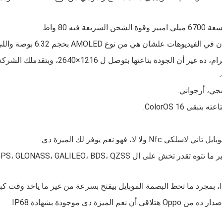
 80 واط.
وع AMOLED بحجم 6.32 بوصة واللي بتتحدث بمعدل 120Hz.
1216×2640، وبتقدملك الشركة حماية للشاشة علشان بتحط عليها طبقة نوعها
سجي، أرجواني.
.
 فهو نعم يوفر لك الميزة دي.
موجودة بشهادة IP68.