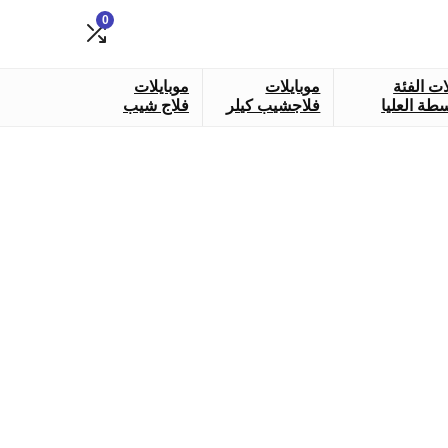
0
ات الفئة
موبايلات
موبايلات
طة العليا
فلاجشيب كيلر
فلاج شيب