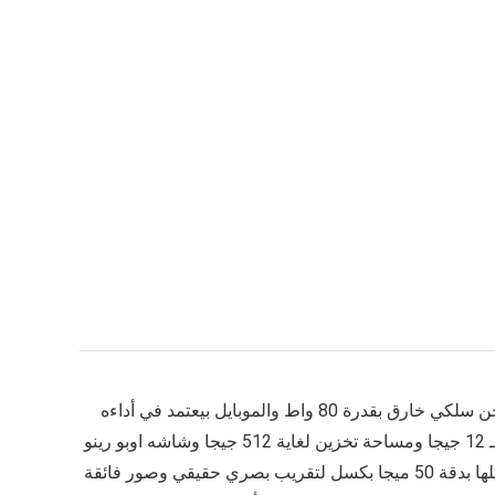
بيقدم تجربة متكاملة ورائدة في الفئة المتوسطة العليا بفضل البطارية الضخمة بسعة 6700 مللي أمبير ومعاها شحن سلكي خارق بقدرة 80 واط والموبايل بيعتمد في أداءه
القوي على معالج Snapdragon 7 Gen 4 المتطور اللي بيوفر سرعة وسلاسة مذهلة في الألعاب والمهام اليومية مع رامات بتوصل لـ 12 جيجا ومساحة تخزين لغاية 512 جيجا وشاشه اوبو رينو
16 المدمجة والمريحة بمقاس 6.32 بوصة وبدقة فائقة الوضوح تقدم تجربة بصرية ممتعة جداً مع منظومة كاميرات ثلاثية احترافية كلها بدقة 50 ميجا بكسل لتقريب بصري حقيقي وصور فائقة