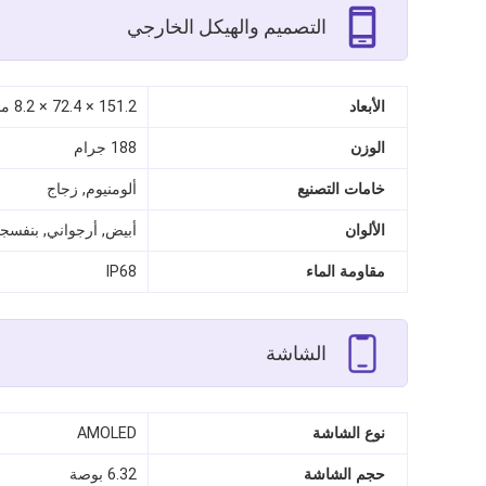
التصميم والهيكل الخارجي
الأبعاد
151.2 × 72.4 × 8.2 مم
الوزن
188 جرام
خامات التصنيع
ألومنيوم, زجاج
الألوان
أبيض, أرجواني, بنفسج
مقاومة الماء
IP68
الشاشة
نوع الشاشة
AMOLED
حجم الشاشة
6.32 بوصة