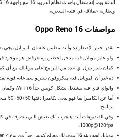
الدقة وبما إنه شغال بأحدث نظام أندرويد 16 مع واجهة ColorOS 16 فده بيضمن لك تجربة مستخدم ذكية ومستقرة وبيخليه يتصدر قائمة
وبطارية عملاقة في فئته السعرية.
مواصفات Oppo Reno 16
تقدر تختار الإصدار ده وأنت مطمن علشان الموبايل بيجي ب
ولو عايز موبايل فيه مدخل لخطين ومتعرفش هو موجود ف
كمان تقدر تنزل أي عدد من البرامج على موبايلك مع أي كمية من الصور والفيديوهات
ده غير أن الموبايل فيه ميكروفون ستريو سماعاته قوية ت
والواي فاي فيه بيشتغل بشكل كويس جداً
Wi‑Fi 6، وكمان فيه بلوتوث 5.4.
برنامج.
1080p@120fps.
موبايل
اوبو رينو 16