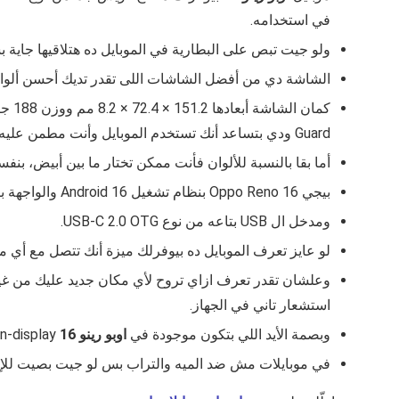
في استخدامه.
ولو جيت تبص على البطارية في الموبايل ده هتلاقيها جاية بسعة 6700 ميلي امبير وقوة الشحن السريعة فيه
الشاشة دي من أفضل الشاشات اللى تقدر تديك أحسن ألوان في الفيديوهات علشان هي من ن
كمان الشاشة أبعادها 151.2 × 72.4 × 8.2 مم ووزن 188 جرام، ده غير أن الجودة بتاعتها بتوصل ل
Guard ودي بتساعد أنك تستخدم الموبايل وأنت مطمن عليه.
أما بقا بالنسبة للألوان فأنت ممكن تختار ما بين أبيض، بنف
بيجي
Oppo Reno 16
بنظام تشغيل Android 16 والواجهة بتاعته بتبقى ColorOS 16
ومدخل ال USB بتاعه من نوع
USB‑C 2.0 OTG.
لو عايز تعرف الموبايل ده بيوفرلك ميزة أنك تتصل مع أي موبايل تاني لاسلكي Nfc ولا لا،
استشعار تاني في الجهاز.
وبصمة الأيد اللي بتكون موجودة في
اوبو رينو 16
In‑display، بمجرد ما تحط البصمة الموبايل بيفتح بسرعة من غير ما ياخد وقت كبير.
في موبايلات مش ضد الميه والتراب بس لو جيت بصيت للإصدار ده من Oppo هتلاقي أن نعم الميزة دي 