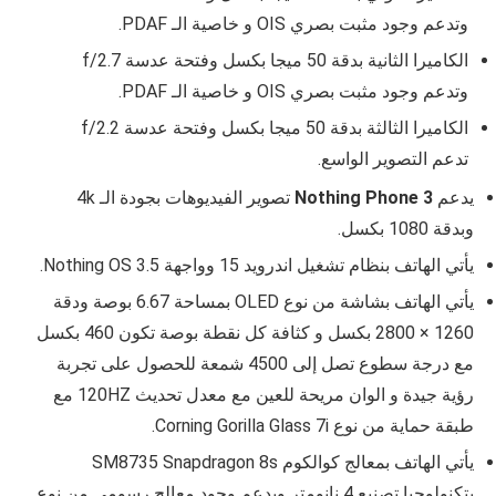
وتدعم وجود مثبت بصري OIS و خاصية الـ PDAF.
الكاميرا الثانية بدقة 50 ميجا بكسل وفتحة عدسة
f/2.7
وتدعم وجود مثبت بصري OIS و خاصية الـ PDAF.
الكاميرا الثالثة بدقة 50 ميجا بكسل وفتحة عدسة
f/2.2
تدعم التصوير الواسع.
يدعم
Nothing Phone 3
تصوير الفيديوهات بجودة الـ 4k
وبدقة
1080
بكسل.
يأتي الهاتف بنظام تشغيل اندرويد 15 وواجهة
Nothing OS 3.5
.
يأتي الهاتف بشاشة من نوع
OLED
بمساحة
6.67
بوصة ودقة
1260 × 2800
بكسل و كثافة كل نقطة بوصة تكون
460
بكسل
مع درجة سطوع تصل إلى
4500
شمعة للحصول على تجربة
رؤية جيدة و الوان مريحة للعين مع معدل تحديث 120HZ مع
طبقة حماية من نوع Corning Gorilla Glass 7i.
يأتي الهاتف بمعالج
كوالكوم SM8735 Snapdragon 8s
بتكنولوجيا تصنيع 4 نانومتر ويدعم وجود معالج رسومي من نوع