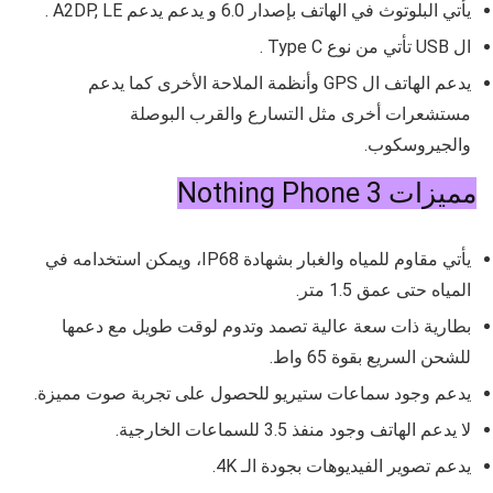
يأتي البلوتوث في الهاتف بإصدار
6.0
و يدعم يدعم A2DP, LE .
ال USB تأتي من نوع Type C .
يدعم الهاتف ال GPS وأنظمة الملاحة الأخرى كما يدعم
مستشعرات أخرى مثل التسارع والقرب البوصلة
والجيروسكوب.
مميزات Nothing Phone 3
يأتي مقاوم للمياه والغبار بشهادة
IP68، ويمكن استخدامه في
المياه حتى عمق 1.5 متر.
بطارية ذات سعة عالية تصمد وتدوم لوقت طويل مع دعمها
للشحن السريع بقوة 65 واط.
يدعم وجود سماعات ستيريو للحصول على تجربة صوت مميزة.
لا يدعم الهاتف وجود منفذ 3.5 للسماعات الخارجية.
يدعم تصوير الفيديوهات بجودة الـ 4K.