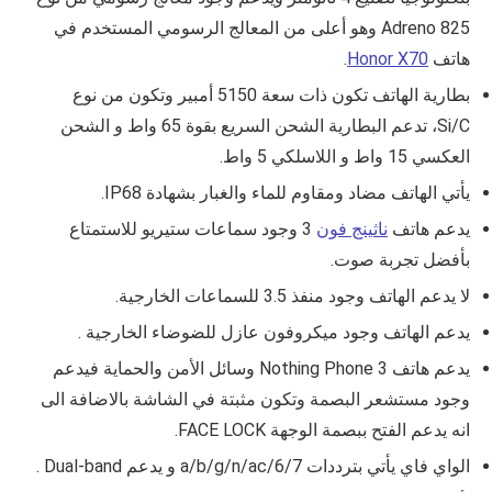
Adreno 825 وهو أعلى من المعالج الرسومي المستخدم في
هاتف
Honor X70
.
بطارية الهاتف تكون ذات سعة
5150
أمبير وتكون من نوع
Si/C،
تدعم البطارية الشحن السريع بقوة 65 واط و الشحن
العكسي 15 واط و اللاسلكي 5 واط.
يأتي الهاتف مضاد ومقاوم للماء والغبار بشهادة
IP68
.
يدعم هاتف
ناثينج فون
3 وجود سماعات ستيريو للاستمتاع
بأفضل تجربة صوت.
لا يدعم الهاتف وجود منفذ 3.5 للسماعات الخارجية.
يدعم الهاتف وجود ميكروفون عازل للضوضاء الخارجية .
يدعم هات
ف Nothing Phone 3
وسائل الأمن والحماية فيدعم
وجود مستشعر البصمة وتكون مثبتة في الشاشة بالاضافة الى
انه يدعم الفتح ببصمة الوجهة FACE LOCK.
الواي فاي يأتي بترددات
a/b/g/n/ac/6/7
و يدعم Dual-band .