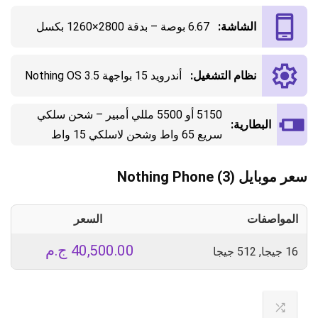
الشاشة:
6.67 بوصة – بدقة 2800×1260 بكسل
نظام التشغيل:
أندرويد 15 بواجهة Nothing OS 3.5
5150 أو 5500 مللي أمبير – شحن سلكي
البطارية:
سريع 65 واط وشحن لاسلكي 15 واط
سعر موبايل Nothing Phone (3)
المواصفات
السعر
40,500.00
ج.م
16 جيجا, 512 جيجا