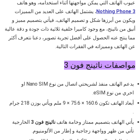
عيوب الهاتف التي يمكن مواجهتها أثناء استخدامه، وهو هاتف
Nothing Phone 3
، يشتمل الهاتف على العديد من المميزات
ويكون من أبرزها شكل و تصميم الهاتف، فيأتي بتصميم مميز و
أنيق من ناثينج، مع وجود كاميرا خلفية ثلاثية ذات جودة و دقة عالية
مما ينتج عنه الحصول على أفضل تجربة تصوير، دعنا نتعرف أكثر
عن الهاتف ومميزاته في الفقرات التالية.
مواصفات ناثينج فون 3
يدعم الهاتف منفذ لشريحتي اتصال من نوع
Nano SIM او
اخري من نوع eSIM.
أبعاد الهاتف تكون
160.6 × 75.6 × 9
ملم ويأتي بوزن
218
جرام
.
يأتي الهاتف بتصميم ممتاز وخامة هاتف
ناثينج فون 3
الخارجية
تأتي من ظهر وواجهة زجاجية و إطار من الألومنيوم.