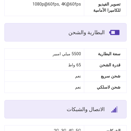
تصوير الفيديو
1080p@60fps, 4K@60fps
للكاميرا الأمامية
البطارية والشحن
سعة البطارية
5500 ميلي امبير
قدرة الشحن
65 واط
شحن سريع
نعم
شحن لاسلكي
نعم
الاتصال والشبكات
الشبكات
2G, 3G, 4G, 5G