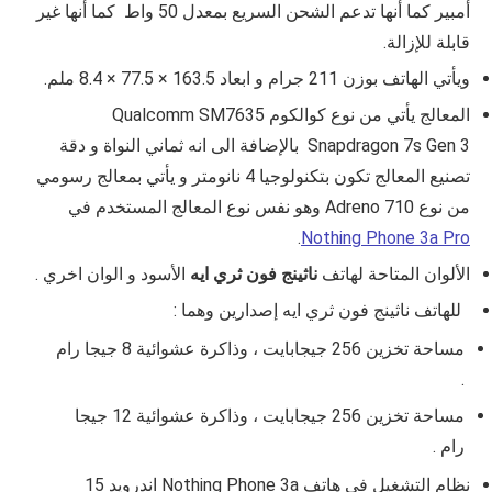
أمبير كما أنها تدعم الشحن السريع بمعدل 50 واط كما أنها غير
قابلة للإزالة.
ويأتي الهاتف بوزن 211 جرام و ابعاد 163.5 × 77.5 × 8.4 ملم.
المعالج يأتي من نوع كوالكوم Qualcomm SM7635
Snapdragon 7s Gen 3 بالإضافة الى انه ثماني النواة و دقة
تصنيع المعالج تكون بتكنولوجيا 4 نانومتر و يأتي بمعالج رسومي
من نوع Adreno 710 وهو نفس نوع المعالج المستخدم في
.
Nothing Phone 3a Pro
الألوان المتاحة لهاتف
ناثينج فون ثري ايه
الأسود و الوان اخري .
للهاتف ناثينج فون ثري ايه إصدارين وهما :
مساحة تخزين 256 جيجابايت ، وذاكرة عشوائية 8 جيجا رام
.
مساحة تخزين 256 جيجابايت ، وذاكرة عشوائية 12 جيجا
رام .
نظام التشغيل في هاتف Nothing Phone 3a اندرويد 15