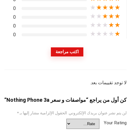
★
★
★
★
★
0
★
★
★
★
★
0
★
★
★
★
★
0
★
★
★
★
★
0
اكتب مراجعة
لا توجد تقييمات بعد.
كن أول من يراجع “مواصفات و سعر Nothing Phone 3a”
لن يتم نشر عنوان بريدك الإلكتروني.
الحقول الإلزامية مشار إليها بـ
*
Your Rating