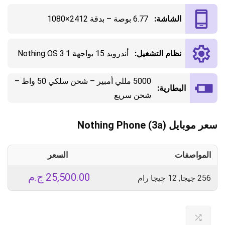
الشاشة:
6.77 بوصة – بدقة 2412×1080
نظام التشغيل:
أندرويد 15 بواجهة Nothing OS 3.1
5000 مللي أمبير – شحن سلكي 50 واط –
البطارية:
شحن سريع
سعر موبايل Nothing Phone (3a)
المواصفات
السعر
25,500.00
ج.م
256 جيجا, 12 جيجا رام