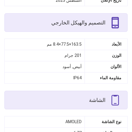
تاريخ الإعلان
أغسطس 2025
التصميم والهيكل الخارجي
الأبعاد
163.5×77.5×8.4 مم
الوزن
201 جرام
الألوان
أبيض, أسود
مقاومة الماء
IP64
الشاشة
نوع الشاشة
AMOLED