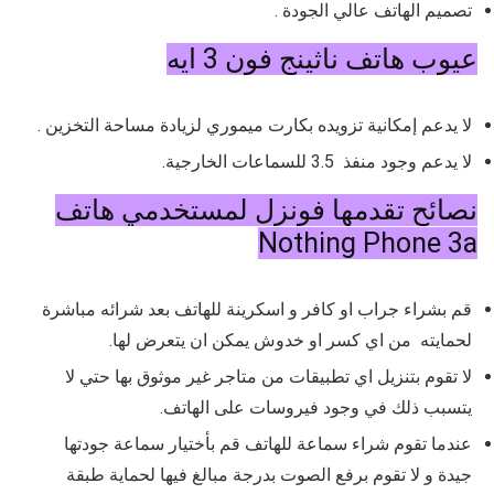
تصميم الهاتف عالي الجودة .
عيوب هاتف ناثينج فون 3 ايه
لا يدعم إمكانية تزويده بكارت ميموري لزيادة مساحة التخزين .
لا يدعم وجود منفذ 3.5 للسماعات الخارجية.
نصائح تقدمها فونزل لمستخدمي هاتف
Nothing Phone 3a
قم بشراء جراب او كافر و اسكرينة للهاتف بعد شرائه مباشرة
لحمايته من اي كسر او خدوش يمكن ان يتعرض لها.
لا تقوم بتنزيل اي تطبيقات من متاجر غير موثوق بها حتي لا
يتسبب ذلك في وجود فيروسات على الهاتف.
عندما تقوم شراء سماعة للهاتف قم بأختيار سماعة جودتها
جيدة و لا تقوم برفع الصوت بدرجة مبالغ فيها لحماية طبقة