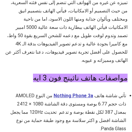
تميزه عن غيره من الهواتف التي تنضم إلى نفس فئته السعرية،
من حيث التصميم أو الامكانيات، فيأتي الهاتف بتصميم انيق
ومختلف وبألوان جذابة ومنها اللون الاسود، اما من ناحية
الامكانيات فيأتي الهاتف ببطارية ذات سعة عالية 5000 امبير
تصمد وتدوم لوقت طويل مع دعمه للشحن السريع بقوة 50 واط،
مع كاميرا بجودة عالية و تدعم تصوير الفيديوهات بدقة الـ 4K
للحصول على أفضل تجربة تصوير فيديوهات، دعنا نتعرف أكثر عن
الهاتف ومميزاته و عيوبه.
مواصفات هاتف ناثينج فون 3 ايه
تأتي شاشة هاتف
Nothing Phone 3a
من النوع AMOLED
ذات حجم 6.77 بوصة ومستوى دقة الشاشة 1080 × 2412
بمعدل 387 لكل نقطة بوصة و تدعم تحديث 120Hz مما يجعل
الشاشة افضل و اكثر سلاسة مع وجود طبقة حماية من نوع
Panda Glass.