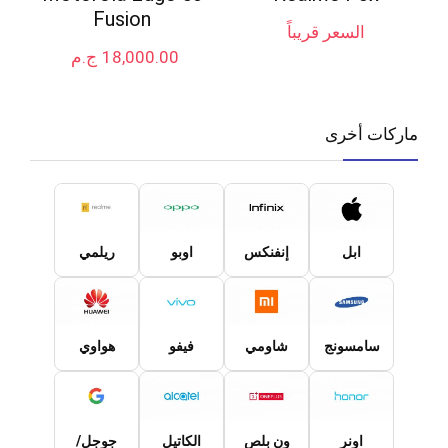
Fusion
السعر قريباً
18,000.00
ج.م
ماركات أخرى
ابل
إنفنكس
اوبو
ريلمي
سامسونج
شاومي
فيفو
هواوي
اونر
ون بلص
الكاتيل
جوجل/