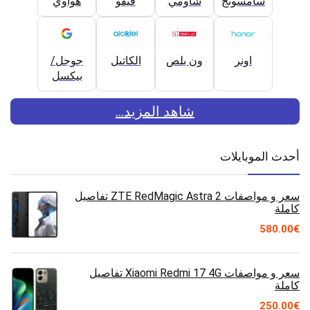
سامسونج
شاومي
فيفو
هواوي
اونر
ون بلص
الكاتيل
جوجل/
بيكسل
شاهد المزيد...
أحدث الموبايلات
سعر و مواصفات ZTE RedMagic Astra 2 تفاصيل
كاملة
580.00
€
سعر و مواصفات Xiaomi Redmi 17 4G تفاصيل
كاملة
250.00
€