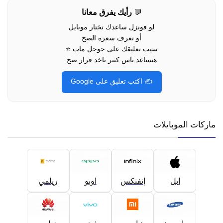
💬
رأيك يفرق معانا
لو فونزل ساعدك تختار موبايل
أو تعرف سعره الصح
سيب تعليقك على جوجل ماب ⭐
هيساعد ناس كتير تاخد قرار صح
✍️ اكتب تعليق على Google
ماركات الموبايلات
ابل
إنفنكس
اوبو
ريلمي