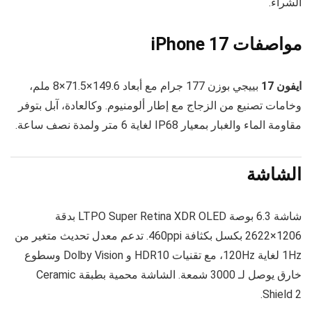
الشراء.
مواصفات iPhone 17
ايفون 17
بييجي بوزن 177 جرام مع أبعاد 149.6×71.5×8 ملم،
وخامات تصنيع من الزجاج مع إطار ألومنيوم. وكالعادة، آبل بتوفر
مقاومة الماء والغبار بمعيار IP68 لغاية 6 متر ولمدة نصف ساعة.
الشاشة
شاشة 6.3 بوصة LTPO Super Retina XDR OLED بدقة
1206×2622 بكسل بكثافة 460ppi. تدعم معدل تحديث متغير من
1Hz لغاية 120Hz، مع تقنيات HDR10 و Dolby Vision وسطوع
خارق يوصل لـ 3000 شمعة. الشاشة محمية بطبقة Ceramic
Shield 2.