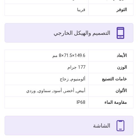
التوفر
قريبا
التصميم والهيكل الخارجي
الأبعاد
149.6×71.5×8 مم
الوزن
177 جرام
خامات التصنيع
ألومنيوم, زجاج
الألوان
أبيض, أخضر, أسود, سماوي, وردي
مقاومة الماء
IP68
الشاشة