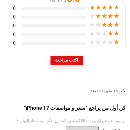
out of 5
★
★
★
★
★
0
★
★
★
★
★
0
★
★
★
★
★
0
★
★
★
★
★
0
★
★
★
★
★
0
اكتب مراجعة
لا توجد تقييمات بعد.
كن أول من يراجع “سعر و مواصفات iPhone 17”
لن يتم نشر عنوان بريدك الإلكتروني.
الحقول الإلزامية مشار إليها بـ
*