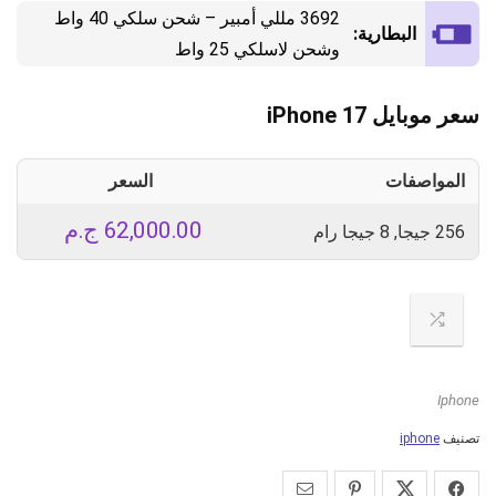
3692 مللي أمبير – شحن سلكي 40 واط
البطارية:
وشحن لاسلكي 25 واط
سعر موبايل iPhone 17
المواصفات
السعر
62,000.00
ج.م
256 جيجا, 8 جيجا رام
Iphone
تصنيف
iphone