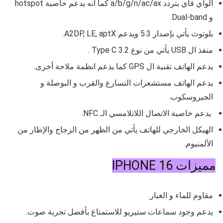
الواي فاي بتردد
a/b/g/n/ac/ax كما انه يدعم خاصية
hotspot
و
Dual-band.
بلوتوث يأتي بإصدار
5.3 ويدعم
A2DP, LE, aptX.
منفذ ال USB يأتي من نوع
Type C 3.2 .
يدعم الهاتف تقنية ال GPS كما يدعم انظمة ملاحة أخرى.
يدعم الهاتف مستشعرات التسارع والقرب و البوصلة و
الجيروسكوب.
يدعم خاصية الاتصال اللاتلامسي الـ NFC.
الهيكل الخارجي للهاتف يأتي من الظهر من الزجاج والإطار من
الألمنيوم.
مميزات IPHONE 16
مقاوم للماء و الغبار.
يدعم وجود سماعات ستيريو للاستمتاع بأفضل تجربة صوت.