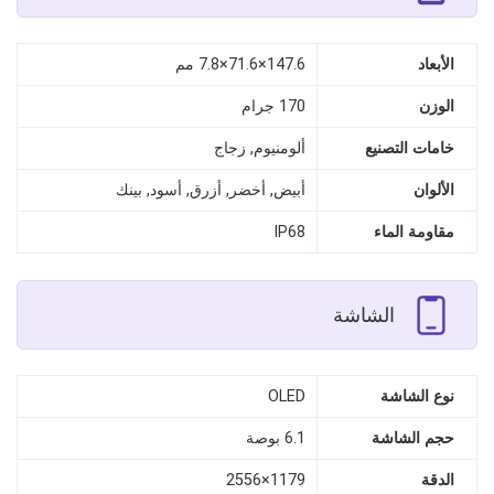
الأبعاد
147.6×71.6×7.8 مم
الوزن
170 جرام
خامات التصنيع
ألومنيوم, زجاج
الألوان
أبيض, أخضر, أزرق, أسود, بينك
مقاومة الماء
IP68
الشاشة
نوع الشاشة
OLED
حجم الشاشة
6.1 بوصة
الدقة
1179×2556