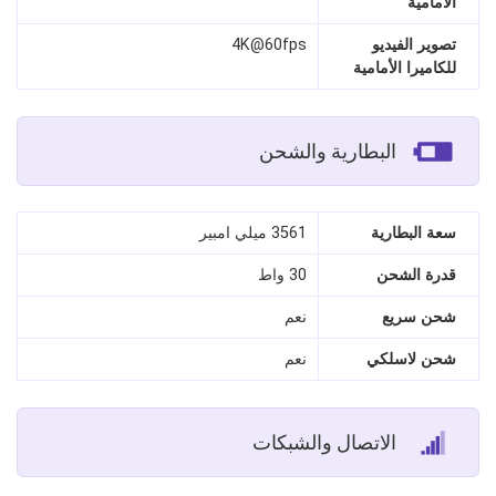
الأمامية
تصوير الفيديو
4K@60fps
للكاميرا الأمامية
البطارية والشحن
سعة البطارية
3561 ميلي امبير
قدرة الشحن
30 واط
شحن سريع
نعم
شحن لاسلكي
نعم
الاتصال والشبكات