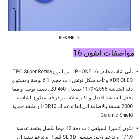
IPHONE 16
مواصفات ايفون 16
تأتي شاشة هاتف IPHONE 16 من النوع
LTPO Super Retina
XDR OLED و تأخذ شكل نوتش
ذات حجم
6.1 بوصة و
مستوى
دقة الشاشة
2556×1179 بمعدل 460 لكل نقطة بوصة و
مما
يجعل الشاشة افضل و اكثر سلاسة و درجة سطوع الشاشة
2000 شمعة بالاضافة الى انها تدعم
الـ HDR10 و طبقة حماية
Ceramic Shield .
تكون كاميرا السيلفي ذات دقة 12 ميجا بكسل بفتحة عدسة
F/1.9
و تدعم وجود سنسور
SL 3D للعزل و تدعم تقنية ال