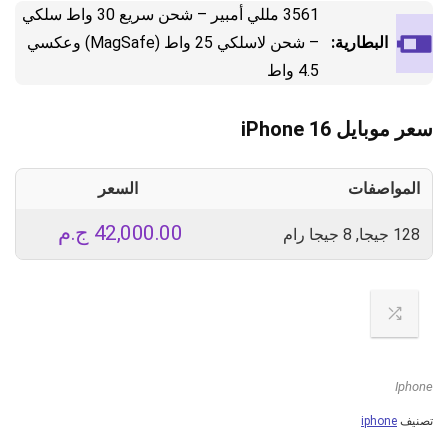
3561 مللي أمبير – شحن سريع 30 واط سلكي
البطارية:
– شحن لاسلكي 25 واط (MagSafe) وعكسي
4.5 واط
سعر موبايل iPhone 16
المواصفات
السعر
42,000.00
ج.م
128 جيجا, 8 جيجا رام
Iphone
تصنيف
iphone