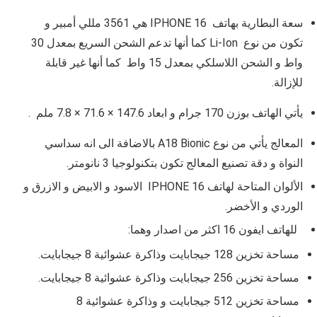
سعة البطارية بهاتف
IPHONE 16
هي
3561 مللي أمبير و
تكون من نوع Li-Ion
كما أنها تدعم الشحن السريع بمعدل
30
واط و الشحن اللاسلكي بمعدل 15 واط كما أنها غير قابلة
للإزالة.
يأتي الهاتف بوزن
170
جرام و ا
بعاد
147.6 × 71.6 × 7.8
ملم
.
المعالج يأتي من نوع
A18 Bionic
بالاضافة الى انه سداسي
النواة و دقة تصنيع المعالج تكون بتكنولوجيا 3 نانومتر.
الألوان المتاحة لهاتف IPHONE 16 الاسود و الابيض و الازرق و
الوردي و الأخضر.
للهاتف
ايفون 16
اكثر من اصدار وهما:
مساحة تخزين 128 جيجابايت وذاكرة عشوائية 8 جيجابايت.
مساحة تخزين 256 جيجابايت وذاكرة عشوائية 8 جيجابايت.
مساحة تخزين 512 جيجابايت و وذاكرة عشوائية 8