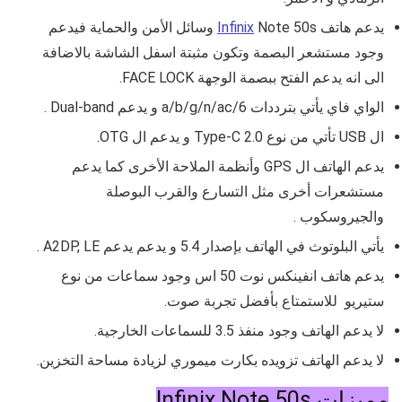
يدعم هات
ف
Note 50s
Infinix
وسائل الأمن والحماية فيدعم
وجود مستشعر البصمة وتكون مثبتة اسفل الشاشة بالاضافة
الى انه يدعم الفتح ببصمة الوجهة FACE LOCK.
الواي فاي يأتي بترددات
a/b/g/n/ac/6
و يدعم Dual-band .
ال USB تأتي من نوع
Type-C 2.0 و يدعم ال OTG
.
يدعم الهاتف ال GPS وأنظمة الملاحة الأخرى كما يدعم
مستشعرات أخرى مثل التسارع والقرب البوصلة
والجيروسكوب .
يأتي البلوتوث في الهاتف بإصدار
5.4
و يدعم يدعم A2DP, LE .
يدعم هاتف
انفينكس نوت 50 اس
وجود سماعات من نوع
ستيريو
للاستمتاع بأفضل تجربة صوت.
لا يدعم الهاتف وجود منفذ 3.5 للسماعات الخارجية.
لا يدعم الهاتف تزويده بكارت ميموري لزيادة مساحة التخزين.
مميزات Infinix Note 50s