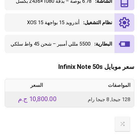
الشاشة:
6.78 بوصة – بدقة 1080×2436 بكسل
نظام التشغيل:
أندرويد 15 بواجهة XOS 15
البطارية:
5500 مللي أمبير – شحن 45 واط سلكي
سعر موبايل Infinix Note 50s
المواصفات
السعر
10,800.00
ج.م
128 جيجا, 8 جيجا رام