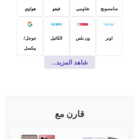
سامسونج
شاومي
فيفو
هواوي
اونر
ون بلص
الكاتيل
جوجل/
بيكسل
شاهد المزيد...
قارن مع