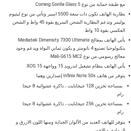
مع طبقة حماية من نوع
Corning Gorilla Glass 5.
بطارية الهاتف تكون ذات سعة
5500
امبير وتأتي من نوع
ليثيوم
بوليمر
وتدعم البطارية الشحن السريع بقوة 45 واط و الشحن
العكسي بقوة 10 واط.
يأتي الهاتف بمعالج
Mediatek Dimensity 7300 Ultimate
بتكنولوجيا تصنيع 4 نانومتر و يكون ثماني النواة ويدعم وجود
معالج رسومي من نوع
Mali-G615 MC2
.
يأتي الهاتف بنظام تشغيل اندرويد 15 وواجهة
XOS 15
.
يتوفر من هاتف
Infinix Note 50s إصدارين وهما :
بمساحة تخزين 128 جيجابايت ، ذاكرة عشوائية 8 جيجا
رام.
بمساحة تخزين 256 جيجابايت ، ذاكرة عشوائية 8 جيجا
رام.
يتوفر للهاتف العديد من الألوان الجذابة ومنها اللون الازرق و
الرمادي و الاحمر.