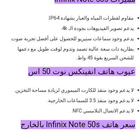
مقاوم لقطرات المياه والغبار بشهادة
IP64.
يدعم تصوير الفيديوهات بجودة الـ 4k.
يدعم وجود سماعات ستيريو للحصول على أفضل تجربة صوت.
بطارية ذات سعة عالية تصمد وتدوم لوقت طويل مع دعمها
للشحن السريع بقوة 45 واط.
عيوب هاتف انفينكس نوت 50 اس
لا يدعم وجود منفذ للكارت الميموري لزيادة مساحة التخزين.
لا يدعم وجود منفذ 3.5 للسماعات الخارجية.
لا يدعم الاتصال التلامسي NFC.
سعر هاتف Infinix Note 50s بالخارج