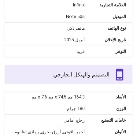
العلامة التجارية
Infinix
الموديل
Note 50s
نوع الهاتف
هاتف ذكي
تاريخ الإعلان
أبريل 2025
التوفر
قريبا
التصميم والهيكل الخارجي
الأبعاد
164.3 مم x 74.5 مم x 7.6 مم
الوزن
180 جرام
خامات التصنيع
زجاج أمامي
الألوان
أحمر ياقوتي, أزرق بحري, رمادي تيتانيوم