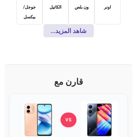
اونر
ون بلص
الكاتيل
جوجل/
بيكسل
شاهد المزيد...
قارن مع
VS