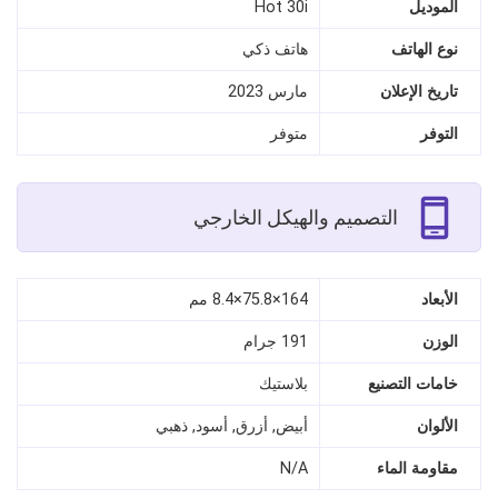
الموديل
Hot 30i
نوع الهاتف
هاتف ذكي
تاريخ الإعلان
مارس 2023
التوفر
متوفر
التصميم والهيكل الخارجي
الأبعاد
164×75.8×8.4 مم
الوزن
191 جرام
خامات التصنيع
بلاستيك
الألوان
أبيض, أزرق, أسود, ذهبي
مقاومة الماء
N/A