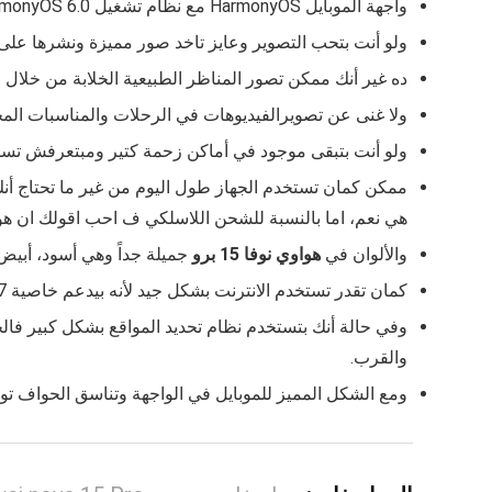
واجهة الموبايل HarmonyOS مع نظام تشغيل HarmonyOS 6.0، ولو بتسأل التليفون ده بيقدم ميزة الاتصال اللا تلامسي ف الاجابة هي نعم.
ولو أنت بتحب التصوير وعايز تاخد صور مميزة ونشرها على السوشيال
ده غير أنك ممكن تصور المناظر الطبيعية الخلابة من خلال الكاميرا الخلفية
ولا غنى عن تصويرالفيديوهات في الرحلات والمناسبات المختلفة
ولو أنت بتبقى موجود في أماكن زحمة كتير ومبتعرفش تسمع الموبايل بشكل كويس فـ هواوي نوفا 15 برو
هي نعم، اما بالنسبة للشحن اللاسلكي ف احب اقولك ان هواوي نوفا 15 برو لا يدعم ال
والألوان في
هواوي نوفا 15 برو
جميلة جداً وهي أسود، أبيض
كمان تقدر تستخدم الانترنت بشكل جيد لأنه بيدعم خاصية Wi‑Fi 7، وبيدعم بلوتوث 6.0.
والقرب.
ومع الشكل المميز للموبايل في الواجهة وتناسق الحواف توجد بصمة In‑display. وهي سريعة 