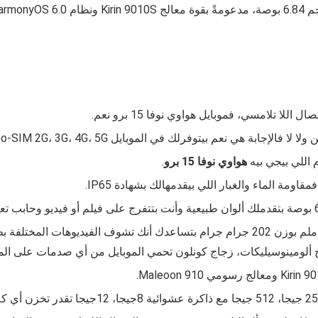
ا تلامسي، فموبايل هواوي نوفا 15 برو نعم.
موبايل Nano-SIM 2G، 3G، 4G، 5G، ومنفذ ال USB فيه من نوع USB‑C 2.0 + OTG.
 اللي بيجي بيه
هواوي نوفا 15 برو
.
فمقاومة الماء والغبار اللي بيقدمهالك بشهادة
IP65.
والأبعاد اللي بيجي بيها الموبايل 163 مم × 78 مم × 6.9 مم ملم بوزن 202 جرام جرام بتساعدك 