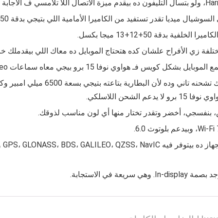
 ميديا تقدر تستفيد من الكاميرا الأمامية اللي بتيجي بدقة 50 ميجا بكسل.
 بدقة 50+12+13 ميجا بكسل.
 زي الأفراح علشان كده هتحتاج الموبايل ده معاك اللي بيقدملك خاصية تصوي
 بيجي معاه سماعات Stereo. كويسة جداً وتقدر تسمع الموبايل كويس.
ممكن كمان تستخدم الجهاز طول اليوم من
شحن اللاسلكي.
، بنفسجي، أخضر وتقدر تختار منها أي لون مناسب لذوقك.
وفي
في الاستجابة.