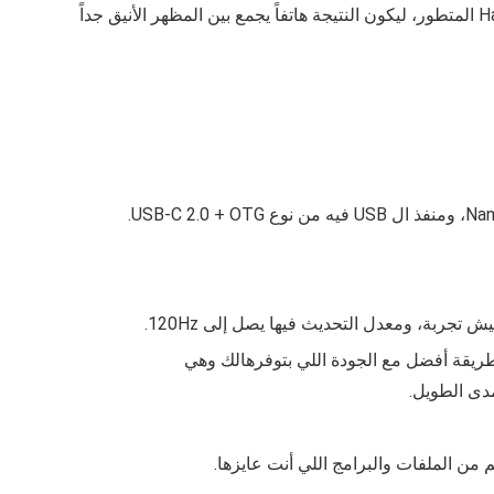
فحسب، بل يقدم تجربة بصرية غامرة عبر شاشة ضخمة بحجم 6.84 بوصة، مدعومةً بقوة معالج Kirin 9010S ونظام HarmonyOS 6.0 المتطور، ليكون النتيجة هاتفاً يجمع بين المظهر الأنيق جداً
أنك تشوف الفيديوهات المختلفة بطريقة أفضل مع الجودة اللي بتوفرهالك وهي