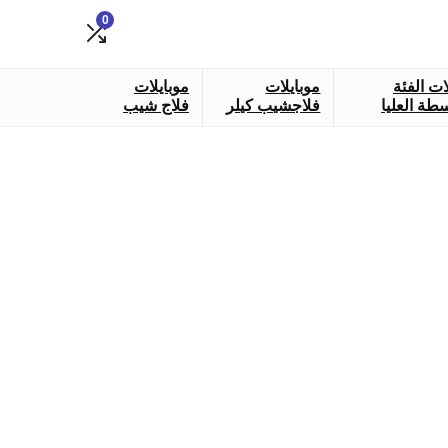
0
ات الفئة
موبايلات
موبايلات
طة العليا
فلاجشيب كيلر
فلاج شيب