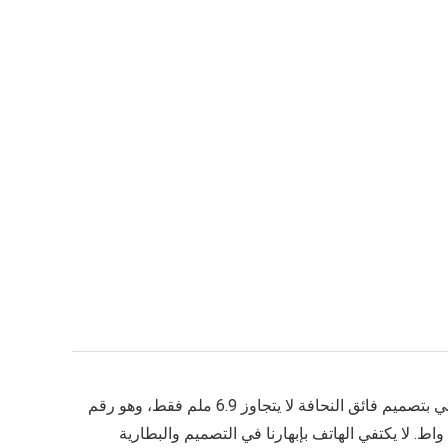
، مقدمةً درساً حقيقياً في الإبداع الهندسي. فالهاتف يأتي بتصميم فائق النحافة لا يتجاوز 6.9 ملم فقط، وهو رقم
يزداد إبهاراً عندما تعلم أن هذا الهيكل الرشيق يخفي بداخله بطارية جبارة بسعة 6500 مللي أمبير تدعم الشحن الصاروخي بقوة 100 واط. لا يكتفي الهاتف بإبهارنا في التصميم والبطارية