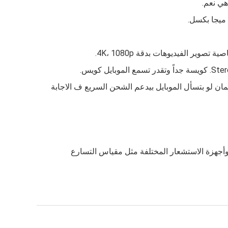
ر الفيديوهات بدقة 4K، 1080p.
 غير ما تحتاج أنك تشحنه تاني وده لأن البطارية بتاعته بتيجي بسعة 6500 ميلي امبير وكمان لو بتسأل الموبايل بيدعم الشحن السريع ف الاجابة
 حالة أنك بتستخدم نظام تحديد المواقع بشكل كبير فالجهاز ده بيتوفر فيه GPS، GLONASS، BDS، GALILEO، QZSS، NavIC وأجهزة الاستشعار المختلفة مثل مقياس التسارع