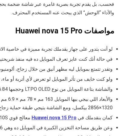
والأداء “الوحش” الذي يبحث عنه المستخدم المحترف.
مواصفات Huawei nova 15 Pro
لو أنت بتدور على جهاز يقدملك تجربة مميزة في خاصية الاتصال الل
في حالة أنك كنت عايز تعرف الموبايل ده فيه منفذ شريحتين ولا لا فالإجابة هي نعم بيتوفرلك في ال
وتقدر تتمتع بموبايل ليه مظهر أنيق من خلال زجاج، ألومنيوم
ولو كنت خايف من تأثر الموبايل لو تعرض لأي أتربة أو ماء،
والشاشة بتاعة الموبايل من نوع LTPO OLED وحجمها 6.84 بوصة بتقدملك ألوان طبيعية وأنت بتتفرج على فيلم أو فيديو وحابب تعيش تجربة، ومعدل التحديث فيها يصل إلى 120Hz.
1320×2856 بيكسل، ومع الشاشة بتيجي طبقة حماية زجاج ألومينوسيليكات، زجاج كونلون تحمي الموبايل من أي صدمات على المدى الطويل.
كمان بنقدملك في
Huawei nova 15 Pro
معالج قوي Kirin 9010S ومعالج رسومي Maleoon 910.
وعن طريق مساحة التخزين الكبيرة في الموبايل ده وهي 256 جيجا، 512 جيجا مع ذاكرة عشوائية 8جيجا، 12جيجا تقدر تخزن أي كم من الملفات والبرامج اللي أنت عايزها.