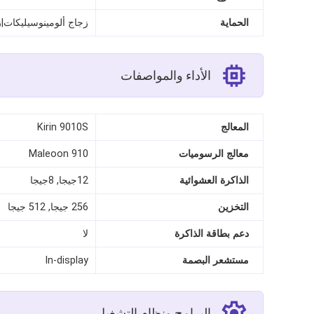
الحماية
زجاج ألومينوسيليكات|
الأداء والمواصفات
المعالج
Kirin 9010S
معالج الرسوميات
Maleoon 910
الذاكرة العشوائية
12جيجا, 8جيجا
التخزين
256 جيجا, 512 جيجا
دعم بطاقة الذاكرة
لا
مستشعر البصمة
In-display
البرامج ونظام التشغيل