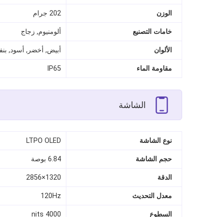
الوزن
202 جرام
خامات التصنيع
ألومنيوم, زجاج
الألوان
أبيض, أخضر, أسود, ب
مقاومة الماء
IP65
الشاشة
نوع الشاشة
LTPO OLED
حجم الشاشة
6.84 بوصة
الدقة
1320×2856
معدل التحديث
120Hz
السطوع
4000 nits