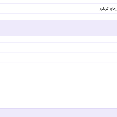
زجاج كونلون