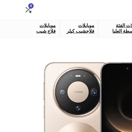
0
ات الفئة
موبايلات
موبايلات
طة العليا
فلاجشيب كيلر
فلاج شيب