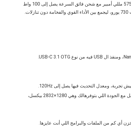
بقياس 6.75 بوصة بدقتها العالية لتوفر وضوحًا ممتازًا سواء في التصفح أو مشاهدة المحتوى، بينما تم تعزيز تجربة الطاقة ببطارية 5750 مللي أمبير مع شحن فائق السرعة يصل إلى 100 واط
والأبعاد اللي بيجي بيها الموبايل 161.9x76x8 مم ملم بوزن 219 جرام جرام بتساعدك أنك تشوف الفيديوهات المختلفة بطريقة أفضل مع الجودة اللي بتوفرهالك وهي 1280×2832 بيكسل،