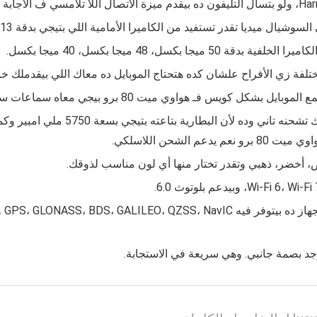
 ميديا تقدر تستفيد من الكاميرا الأمامية اللي بتيجي بدقة 13 ميجا بكسل.
سل، 48 ميجا بكسل، 40 ميجا بكسل.
 الأفراح علشان كده هتحتاج الموبايل ده معاك اللي بيقدملك خاصية تصوير الفي
و بيجي معاه سماعات ستريو. كويسة جداً وتقدر تسمع الموبايل كويس.
ممكن كمان تستخدم الجهاز طول اليوم من
لشحن اللاسلكي.
، أخضر، ذهبي وتقدر تختار منها أي لون مناسب لذوقك.
وفي
جد بصمة جانبي. وهي سريعة في الاستجابة.