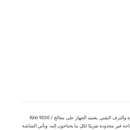
، الهاتف الذي يأتي ليقدّم مزيجًا واضحًا من القوة والترف التقني. يعتمد الجهاز على معالج Kirin 9030 /
زين ضخمة تصل حتى 1 تيرابايت، مما يمنح المستخدمين مساحة غير محدودة تقريبًا لكل ما يحتاجون إليه. وتأتي الشاشة