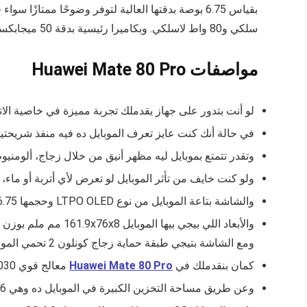
سلكي و80 واط لاسلكي. وبكاميرا رئيسية بدقة 50 ميجابكسل ونظام HarmonyOS 6.0، يقدم الهاتف نفسه كخيار فاخر بسعر يقارب 730 يورو، ليجمع بين الأداء القوي والفخامة دون تنازلات.
مواصفات Huawei Mate 80 Pro
لو أنت بتدور على جهاز يقدملك تجربة مميزة في خاصية الاتصال ال
في حالة أنك كنت عايز تعرف الموبايل ده فيه منفذ شريحتين ولا لا فالإجابة هي نعم بيتوفرلك في ا
وتقدر تتمتع بموبايل ليه مظهر أنيق من خلال زجاج، ألومنيوم
ولو كنت خايف من تأثر الموبايل لو تعرض لأي أتربة أو ماء،
والشاشة بتاعة الموبايل من نوع LTPO OLED وحجمها 6.75 بوصة بتقدملك ألوان طبيعية وأنت بتتفرج على فيلم أو فيديو وحابب تعيش تجربة، ومعدل التحديث فيها يصل إلى 120Hz.
ومع الشاشة بتيجي طبقة حماية زجاج كونلون 2 تحمي الموبايل من أي صدمات على المدى الطويل.
كمان بنقدملك في
Huawei Mate 80 Pro
معالج قوي Kirin 9030 Pro، Kirin 9030 ومعالج رسومي .
وعن طريق مساحة التخزين الكبيرة في الموبايل ده وهي 256 جيجا، 512 جيجا، 1 تيرا مع ذاكرة عشوائية 12 جيجا، 16 جيجا تقدر تخزن أي كم من الملفات والبرامج اللي أنت عايزها.