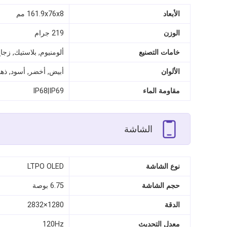
الأبعاد
161.9x76x8 مم
الوزن
219 جرام
خامات التصنيع
ألومنيوم, بلاستيك, زجا
الألوان
أبيض, أخضر, أسود, ذه
مقاومة الماء
IP68|IP69
الشاشة
نوع الشاشة
LTPO OLED
حجم الشاشة
6.75 بوصة
الدقة
1280×2832
معدل التحديث
120Hz