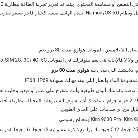
لا تلامسي، فموبايل هواوي ميت 80 برو نعم.
لموبايل Nano‑SIM 2G، 3G، 4G، 5G، ومنفذ ال USB فيه من نوع USB‑C 3.1 OTG.
، بلاستيك اللي بيجي بيه
هواوي ميت 80 برو
.
فمقاومة الماء والغبار اللي بيقدمهالك بشهادة
IP68، IP69.