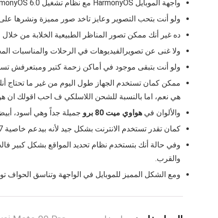
واجهة الموبايل HarmonyOS مع نظام تشغيل HarmonyOS 6.0، ولو بتسأل التليفون ده بيقدم ميزة الاتصال اللا تلامسي ف الاجابة هي نعم.
ولو أنت بتحب التصوير وعايز تاخد صور مميزة ونشرها على السوشيال
ده غير أنك ممكن تصور المناظر الطبيعية الخلابة من خلال الكاميرا الخلفية بدقة 50 ميجا بك
ولا غنى عن تصويرالفيديوهات في الرحلات والمناسبات المختلفة زي
ولو أنت بتبقى موجود في أماكن زحمة كتير ومبتعرفش تسمع الموبايل بشكل كويس فـ هواوي ميت 80 بر
هي نعم، اما بالنسبة للشحن اللاسلكي ف احب اقولك ان هواوي ميت 80 برو نعم يدعم ا
والألوان في
هواوي ميت 80 برو
جميلة جداً وهي أسود، أبيض
كمان تقدر تستخدم الانترنت بشكل جيد لأنه بيدعم خاصية Wi‑Fi 6، Wi‑Fi 7، وبيدعم بلوتوث 6.0.
والقرب.
ومع الشكل المميز للموبايل في الواجهة وتناسق الحواف تو