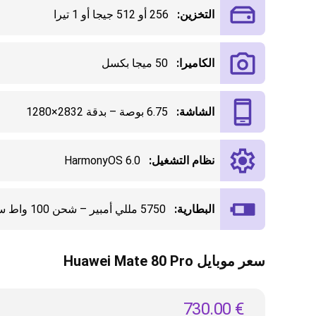
التخزين:
256 أو 512 جيجا أو 1 تيرا
الكاميرا:
50 ميجا بكسل
الشاشة:
6.75 بوصة – بدقة 2832×1280
نظام التشغيل:
HarmonyOS 6.0
البطارية:
5750 مللي أمبير – شحن 100 واط سلكي و80 واط لاسلكي
سعر موبايل Huawei Mate 80 Pro
730.00
€