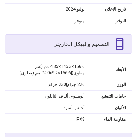
تاريخ الإعلان
يوليو 2024
التوفر
متوفر
التصميم والهيكل الخارجي
156.6×145.3×4.35 مم (غير
الأبعاد
مطوي)|156.6×74.0x9.2 مم (مطوي)
الوزن
226 جرام|230 جرام
خامات التصنيع
ألومنيوم, ألياف النايلون
الألوان
أخضر, أسود
مقاومة الماء
IPX8