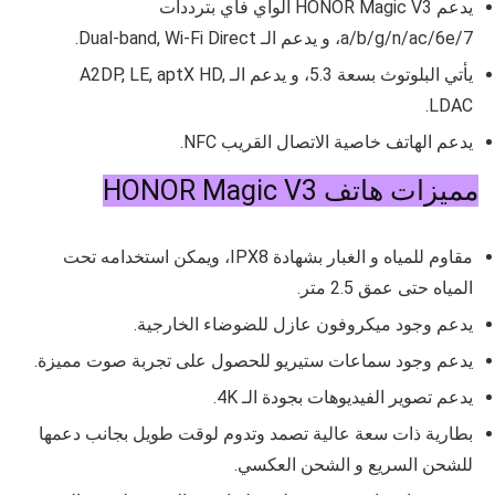
يدعم
HONOR Magic V3 الواي فاي بترددات
a/b/g/n/ac/6e/7، و يدعم الـ Dual-band, Wi-Fi Direct.
يأتي البلوتوث بسعة 5.3، و يدعم الـ A2DP, LE, aptX HD,
LDAC.
يدعم الهاتف خاصية الاتصال القريب NFC.
مميزات هاتف HONOR Magic V3
مقاوم للمياه و الغبار بشهادة
IPX8، ويمكن استخدامه تحت
المياه حتى عمق 2.5 متر.
يدعم وجود ميكروفون عازل للضوضاء الخارجية.
يدعم وجود سماعات ستيريو للحصول على تجربة صوت مميزة.
يدعم تصوير الفيديوهات بجودة الـ 4K.
بطارية ذات سعة عالية تصمد وتدوم لوقت طويل بجانب دعمها
للشحن السريع و الشحن العكسي.