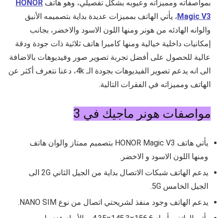
بمواصفاته ومميزاته وعيوبه بشكل تفصيلي، وهو هاتف
HONOR
Magic V3
، يأتي الهاتف بمميزات عديدة بداية بتصميمه الأنيق
والوانه الهادئه من هونر ومنها اللون الاسود والاخضر، بجانب
إمكانيات داخلية خيالية ومنها كاميرا هاتف ثلاثية ذات جودة ودقة
عالية للحصول على أفضل تجربة تصوير صور وفيديوهات بالاضافة
الى انه يدعم تصوير الفيديوهات بجودة الـ 4k، دعنا نتعرف أكثر عن
الهاتف ومميزاته في الفقرات التالية.
مواصفات هونر ماجيك في 3
يأتي هاتف HONOR Magic V3
بتصميم ممتاز والوان هاتف
ومنها اللون الاسود و الاخضر.
يدعم الهاتف شبكات الاتصال بداية من الجيل الثاني 2G الى
الجيل الخامس 5G.
يدعم الهاتف وجود منفذ لشريحتي اتصال من نوع NANO SIM.