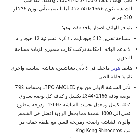
يأتي الهاتف بأبعاد 156.6×145.3×4.35
، والأبعاد عند طي
الشاشة تكون
156.6×74.0×9.2
أما بالنسبة يأتي بوزن
226 او
230 جرام
.
يتوافر للهاتف اصدار واحد فقط وهو:
مساحة تخزين 512 جيجابايت ، ذاكرة عشوائية 12 جيجا رام.
لا يدعم الهاتف امكانية تركيب كارت ميموري لزيادة مساحة
التخزين .
هاتف
هونر
ماجيك في 3 يأتي بشاشتين، شاشة اساسية واخرى
ثانوية قابلة للطي
تأتي الشاشة الاولى من نوع LTPO AMOLED بمساحة 7.92
بوصة ودقة 2156×2344
بكسل و كثافة كل بوصة تساوي
402 بكسل ومعدل تحديث الشاشة 120Hz، ودرجة سطوع
تصل إلى 1800 شمعة مما يجعل الرؤية أفضل في الشمس
وألوان الشاشة واضحة ومريحة للعين مع طبقة حماية من
نوع King Kong Rhinoceros.