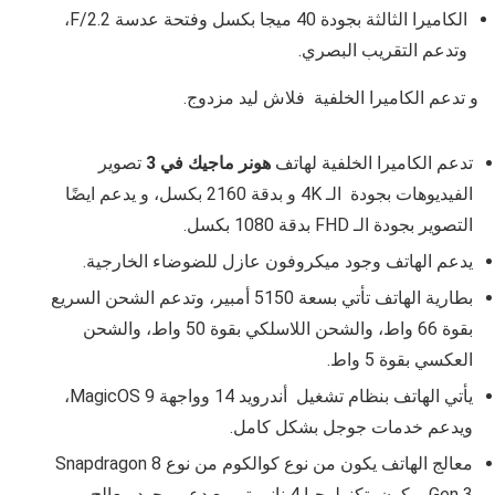
الكاميرا الثالثة بجودة 40 ميجا بكسل وفتحة عدسة
F/2.2،
وتدعم التقريب البصري
.
و تدعم الكاميرا الخلفية فلاش ليد مزدوج.
تدعم الكاميرا الخلفية لهاتف
هونر ماجيك في 3
تصوير
الفيديوهات بجودة الـ
4K
و بدقة 2160 بكسل، و يدعم ايضًا
التصوير بجودة الـ FHD بدقة 1080 بكسل.
يدعم الهاتف وجود ميكروفون عازل للضوضاء الخارجية.
بطارية الهاتف تأتي بسعة 5150 أمبير، وتدعم الشحن السريع
بقوة 66 واط، والشحن اللاسلكي بقوة 50 واط، والشحن
العكسي بقوة 5 واط.
يأتي الهاتف بنظام تشغيل أندرويد
14
وواجهة MagicOS 9،
ويدعم خدمات جوجل بشكل كامل.
معالج الهاتف يكون من نوع كوالكوم من نوع Snapdragon 8
Gen 3 ويكون بتكنولوجيا 4 نانومتر مع دعم وجود معالج