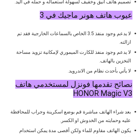
تصميم هاتف انيق وخفيف لسهولة استعماله و حمله في اليد.
عيوب هاتف هونر ماجيك في 3
لا يدعم وجود منفذ 3.5 الخاص بالسماعات الخارجية فقد تم
ازالته.
لا يدعم وجود منفذ للكارت الميموري لإمكانية تزويد مساحة
التخزين بالهاتف.
لا يأتي بأحدث نظام من الاندرويد.
نصائح تقدمها فونزل لمستخدمي هاتف
HONOR Magic V3
بعد شراء الهاتف مباشرة قم بوضع اسكرينة وجراب للمحافظة
عليه وحمايته من الخدوش او الكسر.
يكون الهاتف مقاوم للماء ولكن أقصى مدة يمكن استخدام