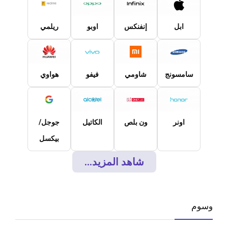
ابل
إنفنكس
اوبو
ريلمي
سامسونج
شاومي
فيفو
هواوي
اونر
ون بلص
الكاتيل
جوجل/
بيكسل
شاهد المزيد...
وسوم