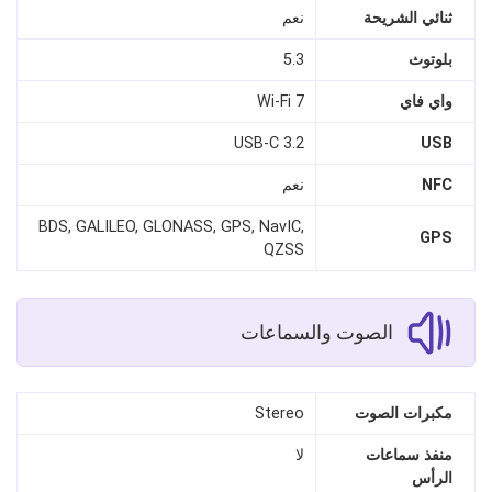
ثنائي الشريحة
نعم
بلوتوث
5.3
واي فاي
Wi‑Fi 7
USB‑C 3.2
USB
NFC
نعم
BDS, GALILEO, GLONASS, GPS, NavIC,
GPS
QZSS
الصوت والسماعات
مكبرات الصوت
Stereo
منفذ سماعات
لا
الرأس