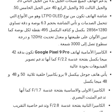
يدعم الهاتف جميع شبكات الجيل بدء من الجيل الثاني 2G
والجيل الثالث 3G والجيل الرابع 4G حتى الجيل الخامس 5G.
شاشة الهاتف تكون من نوع
LTPO OLED وهو من الأنواع التي
تتحمل الصدمات و تأتي الشاشة بحجم 6.3 بوصة و دقة تساوي
1280×2856 بكسل و كثافة البكسل 495 نقطة لكل بوصة كما
تبين الألوان على طبيعتها و معدل تحديث 120Hz و درجة
سطوع تصل إلى 3000 شمعة .
الكاميرا الأمامية لهاتف
Google Pixel 9 Pro
تكون بدقة
42
ميجا بكسل بفتحة عدسة
F/2.2 كما أنها تدعم تصوير
الفيديوهات بجودة عالية
يأتي هاتف جوجل بيكسل 9 برو
بكاميرا خلفية ثلاثية 50 و 48 و
48 ميجا بكسل
الكاميرا الاولى والاساسية بفتحة عدسة
F/1.7 كما أنها
تدعم المثبت البصري .
الكاميرا الثانية بفتحة عدسة F/2.8 وتدعم خاصية التقريب