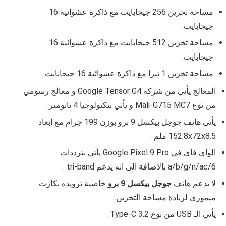
مساحة تخزين 256 جيجابايت مع ذاكرة عشوائية 16
جيجابايت.
مساحة تخزين
512
جيجابايت مع ذاكرة عشوائية 16
جيجابايت.
مساحة تخزين 1 تيرا مع ذاكرة عشوائية 16 جيجابايت.
المعالج يأتي من شركة
Google Tensor G4
و معالج رسومي
من نوع
Mali-G715 MC7 و يأتي بتكنولوجيا 4 نانومتر .
يأتي هاتف
جوجل بيكسل 9 برو
بوزن
199
جرام مع إبعاد
152.8x72x8.5 ملم .
الواي فاي في Google Pixel 9 Pro يأتي بترددات
a/b/g/n/ac/6 بالاضافة الى انه يدعم
tri-band .
لا يدعم هاتف
جوجل بيكسل 9 برو
خاصية تزويده بكارت
ميموري لزيادة مساحة التخزين.
يأتي الـ USB من نوع
Type-C 3.2.