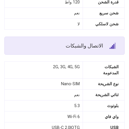
قدرة الشحن
120 واط
شحن سريع
نعم
شحن لاسلكي
لا
الاتصال والشبكات
الشبكات
2G, 3G, 4G, 5G
المدعومة
نوع الشريحة
Nano‑SIM
ثنائي الشريحة
نعم
بلوتوث
5.3
واي فاي
Wi‑Fi 6
USB‑C 2.0|OTG
USB