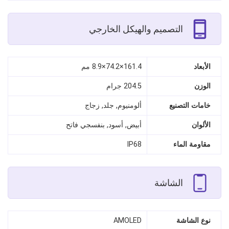
التصميم والهيكل الخارجي
الأبعاد
161.4×74.2×8.9 مم
الوزن
204.5 جرام
خامات التصنيع
ألومنيوم, جلد, زجاج
الألوان
أبيض, أسود, بنفسجي فاتح
مقاومة الماء
IP68
الشاشة
نوع الشاشة
AMOLED