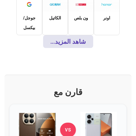
اونر
ون بلص
الكاتيل
جوجل/
بيكسل
شاهد المزيد...
قارن مع
VS