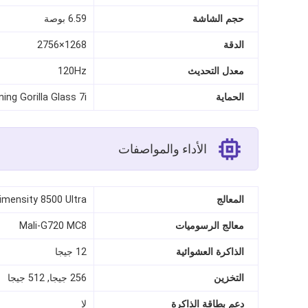
حجم الشاشة
6.59 بوصة
الدقة
1268×2756
معدل التحديث
120Hz
الحماية
ning Gorilla Glass 7i
الأداء والمواصفات
المعالج
imensity 8500 Ultra
معالج الرسوميات
Mali-G720 MC8
الذاكرة العشوائية
12 جيجا
التخزين
256 جيجا, 512 جيجا
دعم بطاقة الذاكرة
لا