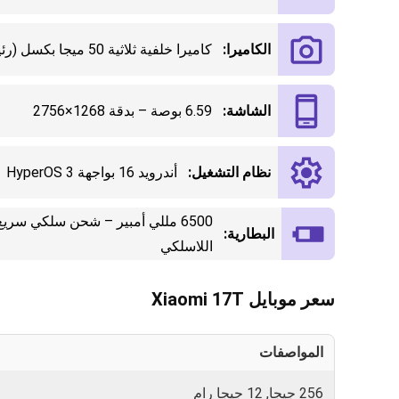
الكاميرا:
كاميرا خلفية ثلاثية 50 ميجا بكسل (رئيسية) تدعم OIS
الشاشة:
6.59 بوصة – بدقة 1268×2756
نظام التشغيل:
أندرويد 16 بواجهة HyperOS 3
البطارية:
اللاسلكي
سعر موبايل Xiaomi 17T
المواصفات
0
256 جيجا, 12 جيجا رام