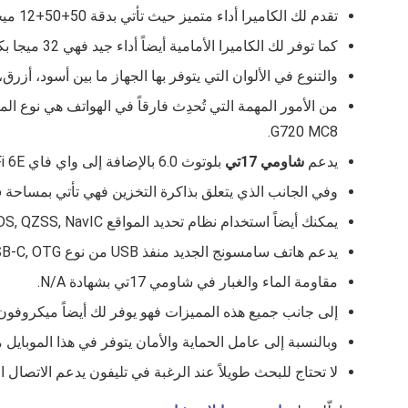
تقدم لك الكاميرا أداء متميز حيث تأتي بدقة 50+50+12 ميجا بكسل فعند الشراء لا تحتاج للقلق بشأن جودة الكاميرا خذ الخطوة وأنت مطمئن.
كما توفر لك الكاميرا الأمامية أيضاً أداء جيد فهي 32 ميجا بكسل.
والتنوع في الألوان التي يتوفر بها الجهاز ما بين أسود، أز
من الأمور المهمة التي تُحدِث فارقاً في الهواتف هي نوع الم
G720 MC8.
يدعم
شاومي 17تي
بلوتوث 6.0 بالإضافة إلى واي فاي Wi‑Fi 6E مما يضمن لك اتصال جيد بالانترنت.
وفي الجانب الذي يتعلق بذاكرة التخزين فهي تأتي بمساحة 256 جيجا ، 512 جيجا وذاكرة عشوائية 12 جيجا.
يمكنك أيضاً استخدام نظام تحديد المواقع GPS, GLONASS, GALILEO, BDS, QZSS, NavIC وأنظمة الملاحة التي تتوفر لك في هذا الهاتف.
يدعم هاتف سامسونج الجديد منفذ USB من نوع USB‑C, OTG، كما أن سعة البطارية فيه جيدة 6500 ملي امبير وتصل قوة الشحن السريع إلى 67 واط.
مقاومة الماء والغبار في شاومي 17تي
بشهادة N/A.
إلى جانب جميع هذه المميزات فهو يوفر لك أيضاً ميكروفون بسماعات Stereo قوية للاست
وبالنسبة إلى عامل الحماية والأمان يتوفر في هذا الموبايل مستشعر بصمة In‑display ويع
لا تحتاج للبحث طويلاً عند الرغبة في تليفون يدعم الاتصال اللا تلامسي Nfc وتتساءل عن توا