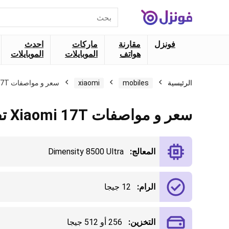
البحث
عن:
فونزل
مقارنة
ماركات
احدث
هواتف
الموبايلات
الموبايلات
الرئيسية
mobiles
xiaomi
سعر و مواصفات Xiaomi 17T تفاصيل كاملة
سعر و مواصفات Xiaomi 17T تفاصيل كاملة
المعالج:
Dimensity 8500 Ultra
الرام:
12 جيجا
التخزين:
256 أو 512 جيجا