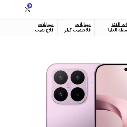
0
ات الفئة
موبايلات
موبايلات
طة العليا
فلاجشيب كيلر
فلاج شيب