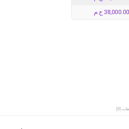
38,000.0
ج.م
ات (0)