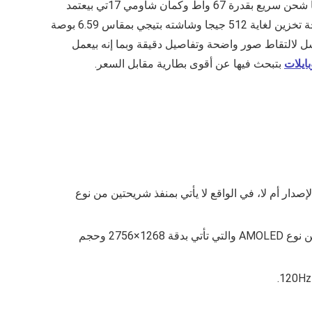
بيقدم معادلة قوية في الفئة الاقتصادية المتوسطة بفضل البطارية الضخمة اللي بتيجي بسعة 6500 مللي أمبير ومعاها شحن سريع بقدرة 67 واط وكمان شاومي 17تي بيعتمد
في أداءه على معالج Dimensity 8500 Ultra اللي بيوفر أداء مستقر وممتاز في المهام اليومية مع رامات بتوصل لـ 12 جيجا ومساحة تخزين لغاية 512 جيجا وشاشته بتيجي بمقاس 6.59 بوصة
275 بكسل لتقدم تجربة مشاهدة مريحة ومناسبة لتصفح المحتوى مع كاميرا أساسية بدقة 50 ميجا بكسل لالتقاط صور واضحة وتفاصيل دقيقة وبما إنه بيعمل
بايلات
بتبحث فيها عن أقوى بطارية مقابل السعر.
صدار أم لا، في الواقع لا يأتي بمنفذ شريحتين من نوع
12×2756
وحجم