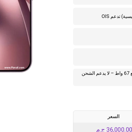
6500 مللي أمبير – شحن سلكي سريع 67 واط – لا يدعم الشحن
السعر
36,000.0
ج.م