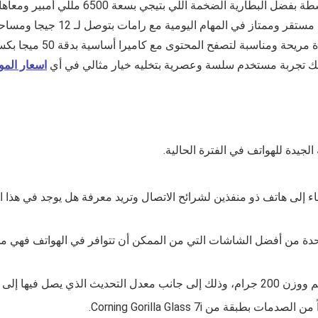
بدقة فائقة الوضوح 1268×6
اسعار المو
ء إلى هاتف ذو منفذين لشرائح الاتصال وتريد معرفة هل يوجد في هذا الإ
ن أفضل الشاشات التي من الممكن أن تتوافر في الهواتف فهي من نوع AMOLED والتي تأتي بدقة 68
اً من الصدمات بطبقة من
Corning Gorilla Glass 7i.