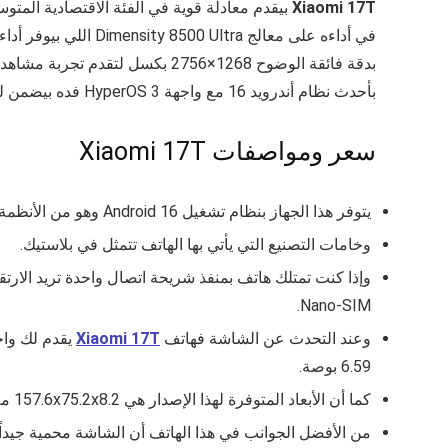
Xiaomi 17T
بأحدث نظام أندرويد 16 مع واجهة HyperOS 3 فده بيضمن لك تجربة مستخدم سلسة وعصرية بتخليه خيار مثالي في أي
سعر ومواصفات Xiaomi 17T
يتوفر هذا الجهاز بنظام تشغيل Android 16 وهو من الأنظمة الجيدة للهواتف في الفترة الحالية.
وخامات التصنيع التي يأتي بها الهاتف تتمثل في بلاستيك.
وإذا كنت تمتلك هاتف بمنفذ شريحة اتصال واحدة تريد الارتقا
Nano-SIM.
وعند التحدث عن الشاشة فهاتف
Xiaomi 17T
يقدم لك واحدة م
6.59 بوصة.
كما أن الأبعاد المتوفرة لهذا الإصدار هي 157.6x75.2x8.2 مم ووزن 200 جرام، وذلك إلى جانب معدل التحديث الذي يصل فيها إلى 120Hz.
من الأفضل الجوانب في هذا الهاتف أن الشاشة محمية جيد