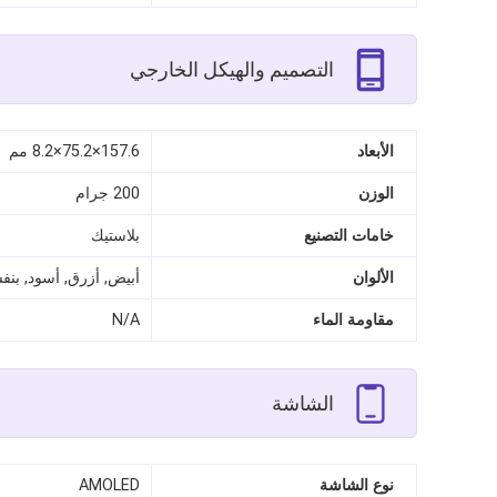
التصميم والهيكل الخارجي
الأبعاد
157.6×75.2×8.2 مم
الوزن
200 جرام
خامات التصنيع
بلاستيك
الألوان
أبيض, أزرق, أسود, بن
مقاومة الماء
N/A
الشاشة
نوع الشاشة
AMOLED