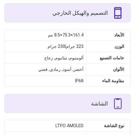
التصميم والهيكل الخارجي
الأبعاد
161.4×75.3×8.5 مم
الوزن
223 جرام|230 جرام
خامات التصنيع
ألومنيوم, تيتانيوم, زجاج
الألوان
أخضر, أسود, رمادي, فضي
مقاومة الماء
IP68
الشاشة
نوع الشاشة
LTPO AMOLED