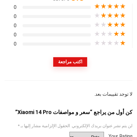
★
★
★
★
★
0
★
★
★
★
★
0
★
★
★
★
★
0
★
★
★
★
★
0
★
★
★
★
★
0
اكتب مراجعة
لا توجد تقييمات بعد.
كن أول من يراجع “سعر و مواصفات Xiaomi 14 Pro”
لن يتم نشر عنوان بريدك الإلكتروني.
الحقول الإلزامية مشار إليها بـ
*
Your Rating