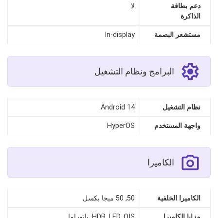
دعم بطاقة
لا
الذاكرة
مستشعر البصمة
In-display
البرامج ونظام التشغيل
نظام التشغيل
Android 14
واجهة المستخدم
HyperOS
الكاميرا
الكاميرا الخلفية
50, 50 ميجا بكسل
مزايا الكاميرا
HDR, LED, OIS, بانوراما