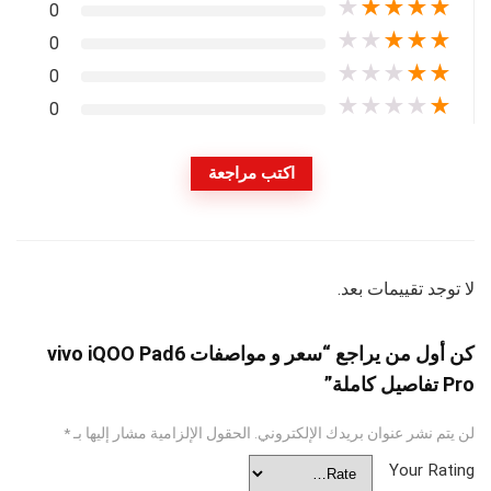
★
★
★
★
★
0
★
★
★
★
★
0
★
★
★
★
★
0
★
★
★
★
★
0
اكتب مراجعة
لا توجد تقييمات بعد.
كن أول من يراجع “سعر و مواصفات vivo iQOO Pad6
Pro تفاصيل كاملة”
لن يتم نشر عنوان بريدك الإلكتروني.
الحقول الإلزامية مشار إليها بـ
*
Your Rating