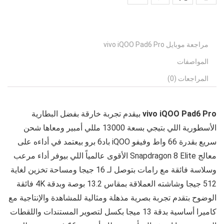
مراجعة موبايل vivo iQOO Pad6 Pro
المواصفات
المراجعات (0)
vivo iQOO Pad6 Pro
بيقدم تجربة خارقة بفضل البطارية
الأسطورية اللي بتيجي بسعة 13000 مللي أمبير ومعاها شحن
سريع بقدرة 66 واط وفيفو iQOO باد6 برو بيعتمد في أداءه على
معالج Snapdragon 8 Elite الأقوى عالمياً اللي بيوفر أداء مرعب
وسلاسة فائقة مع رامات بتوصل لـ 16 جيجا ومساحة تخزين لغاية
512 جيجا وشاشته العملاقة بمقاس 13.2 بوصة وبدقة 4K فائقة
الوضوح بتقدم تجربة بصرية مذهلة ومثالية للمشاهدة والإنتاجية مع
كاميرا أساسية بدقة 13 ميجا بكسل لتصوير المستندات واللقطات