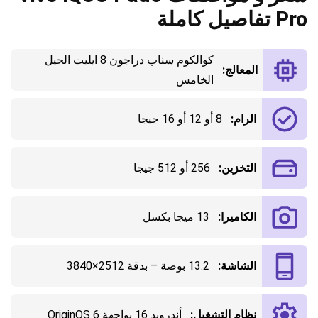
Pro تفاصيل كاملة
كوالكوم سناب دراجون 8 ايليت الجيل
المعالج:
الخامس
الرام:
8 أو 12 أو 16 جيجا
التخزين:
256 أو 512 جيجا
الكاميرا:
13 ميجا بكسل
الشاشة:
13.2 بوصة – بدقة 2512×3840
نظام التشغيل:
أندرويد 16 بواجهة OriginOS 6