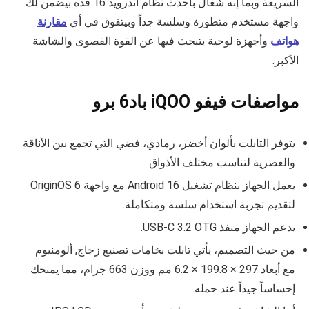
السريعة وبما إنه شغال بأحدث نظام أندرويد 16 فده بيضمن لك
واجهة مستخدم متطورة وسلسة جداً وبيتفوق في أي
مقارنة
هواتف
وأجهزة لوحية بتبحث فيها عن القوة القصوى والشاشة
الأكبر.
مواصفات فيفو iQOO باد6 برو
يتوفر التابلت بألوان أخضر، رمادي، فضي التي تجمع بين الأناقة
والعصرية لتناسب مختلف الأذواق.
يعمل الجهاز بنظام تشغيل Android 16 مع واجهة OriginOS 6
لتقديم تجربة استخدام سلسة ومتكاملة.
يدعم الجهاز منفذ USB‑C 3.2 OTG.
من حيث التصميم، يأتي تابلت بخامات تصنيع زجاج, ألومنيوم
مع أبعاد 297 × 199.8 × 6.2 مم ووزن 663 جرام، مما يمنحك
إحساساً جيداً عند حمله.