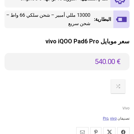
13000 مللي أمبير – شحن سلكي 66 واط –
البطارية:
شحن سريع
سعر موبايل vivo iQOO Pad6 Pro
540.00
€
Vivo
تصنيفان
vivo
,
Pro