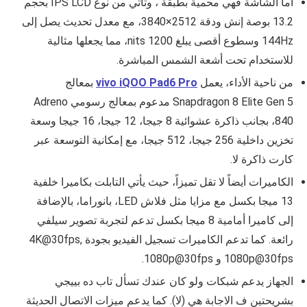
أما الشاشة فهي محمية بطبقة ، وتأتي من نوع IPS LCD بحجم
13.2 بوصة إنش ودقة 2512×3840، مع معدل تحديث يصل إلى
144Hz وسطوع أقصى يبلغ 1200 nits، مما يجعلها مثالية
للاستخدام تحت أشعة الشمس المباشرة.
من ناحية الأداء، يعمل
vivo iQOO Pad6 Pro
بمعالج
Snapdragon 8 Elite Gen 5 مدعوم بمعالج رسومي Adreno
840، بجانب ذاكرة عشوائية 8 جيجا، 12 جيجا، 16 جيجا وسعة
تخزين داخلية 256 جيجا، 512 جيجا، مع إمكانية التوسعة عبر
كارت ذاكرة لا.
الكاميرات أيضاً لا تقل تميزاً، حيث يأتي التابلت بكاميرا خلفية
13 ميجا بكسل مع مزايا مثل فلاش LED، بانوراما، بالإضافة
إلى كاميرا أمامية 8 ميجا بكسل تدعم لتجربة تصوير سيلفي
رائعة. كما تدعم الكاميرات تسجيل الفيديو بجودة 4K@30fps,
1080p@30fps و 1080p@30fps.
الجهاز يدعم شبكات ولو كان عندك تسأل تاب ده بييجي
بشريحتين ف الاجابة هي (لا). كما يدعم ميزات الاتصال الحديثة