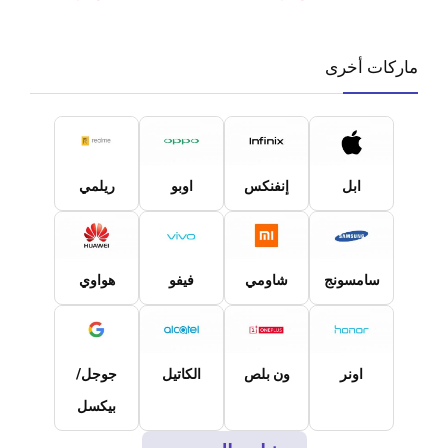
ماركات أخرى
ابل
إنفنكس
اوبو
ريلمي
سامسونج
شاومي
فيفو
هواوي
اونر
ون بلص
الكاتيل
جوجل/
بيكسل